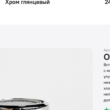
Хром глянцевый
2
Арт
О
Вст
с м
улу
неж
хло
неп
доп
мин