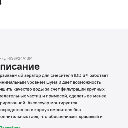
4
икул
·
996P24A1SM
писание
раиваемый аэратор для смесителя IDDIS® работает
инимальным уровнем шума и дает возможность
чшить качество воды за счет фильтрации крупных
елательных частиц и примесей, сделать ее менее
рированной. Аксессуар монтируется
осредственно в корпус смесителя без
олнительных гаек, что обеспечивает красивый и
ималистичный внешний вид смесителя. Аэратор
Подробнее