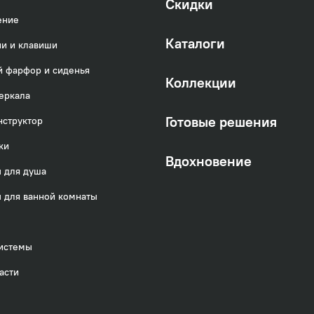
Скидки
ение
Каталоги
и и клавиши
 фарфор и сиденья
Коллекции
еркала
Готовые решения
нструктор
ки
Вдохновение
 для душа
 для ванной комнаты
истемы
асти