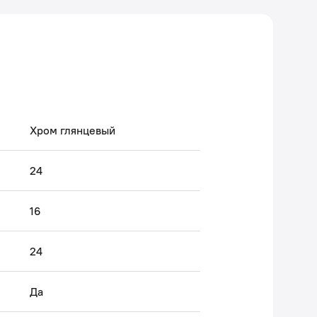
арантия на аксессуары к смесителям IDDIS® – 3 года.
 Авторский текст, апрель 2022 г.
Хром глянцевый
24
16
24
Да