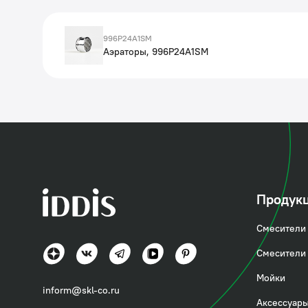
996P24A1SM
Аэраторы, 996P24A1SM
Продук
Смесители 
Смесители 
Мойки
inform@skl-co.ru
Аксессуары