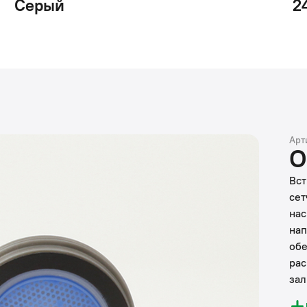
Серый
2
Арт
О
Вст
сет
нас
нап
обе
рас
зал
воз