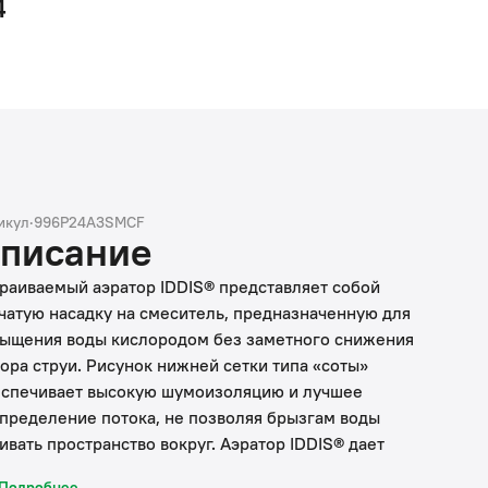
4
икул
·
996P24A3SMCF
писание
раиваемый аэратор IDDIS® представляет собой
чатую насадку на смеситель, предназначенную для
ыщения воды кислородом без заметного снижения
ора струи. Рисунок нижней сетки типа «соты»
спечивает высокую шумоизоляцию и лучшее
пределение потока, не позволяя брызгам воды
ивать пространство вокруг. Аэратор IDDIS® дает
можность улучшить качество воды за счет
Подробнее