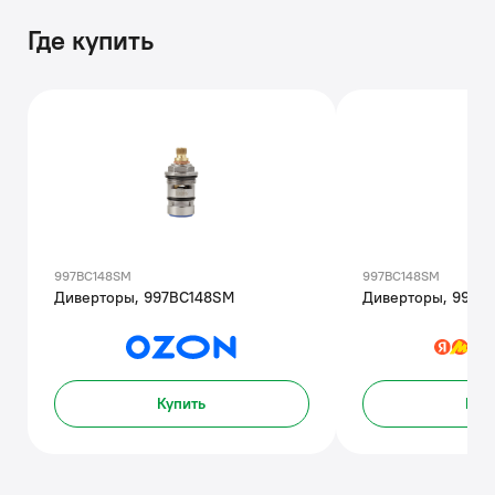
Где купить
997BC148SM
997BC148SM
Диверторы, 997BC148SM
Диверторы, 997B
Купить
Куп