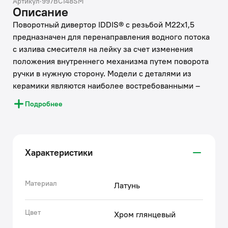
Артикул
·
997BC148SM
Описание
Поворотный дивертор IDDIS® с резьбой М22х1,5
предназначен для перенаправления водного потока
с излива смесителя на лейку за счет изменения
положения внутреннего механизма путем поворота
ручки в нужную сторону. Модели с деталями из
керамики являются наиболее востребованными –
они позволяют сделать водные процедуры ощутимо
Подробнее
комфортнее: надежно и плавно переключая поток
воды даже при минимальном давлении в трубах.
Изделие адаптировано к воде любого качества и
рассчитано на повышенную нагрузку, в том числе в
Характеристики
условиях эксплуатации при сильных гидроударах.
• Дивертор IDDIS® прослужит долго благодаря
надежному корпусу из прочной латуни, стойкому к
Материал
Латунь
коррозии, резким изменениям давления и
перепадам температуры воды.
Цвет
Хром глянцевый
• Увеличенный срок бесперебойной службы