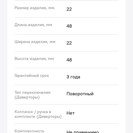
дивертора IDDIS® (более 300 тысяч циклов или 50
Размер изделия, мм.
22
лет службы) обусловлен высоким качеством его
механизмов: бесперебойную работу изделия
обеспечивают пластины, изготовленные из
Длина изделия, мм
48
износостойкой керамики.
• Гарантия на аксессуары к смесителям IDDIS® – 3
Ширина изделия, мм
22
года.
(с) Авторский текст, март 2022 г.
Высота изделия, мм
48
Гарантийный срок
3 года
Тип переключения
Поворотный
(Диверторы)
Колпачок / ручка в
Нет
комплекте (Диверторы)
Комплектность
Не применимо