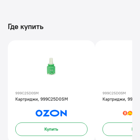
Где купить
999C25D0SM
999C25D0SM
Картриджи, 999C25D0SM
Картриджи, 999C
Купить
Куп