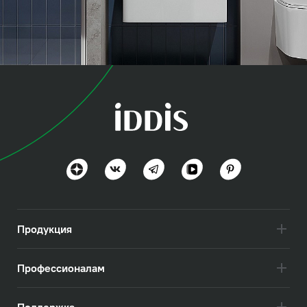
коллекция
Оптима Хоум (Optima
Home)
Польза и функциональность
Посмотреть всё
Продукция
Профессионалам
Поддержка