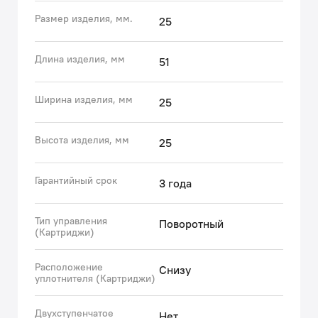
керамики.
Размер изделия, мм.
25
• Керамический картридж IDDIS® обладает
повышенной ударопрочностью и долговечностью
благодаря надежному корпусу из сверхпрочного
Длина изделия, мм
51
пластика (полиамида), способному выдерживать
гидроудары до 35 бар.
Ширина изделия, мм
25
• Гарантия на картриджи IDDIS® – 3 года.
(с) Авторский текст, сентябрь 2021 г.
Высота изделия, мм
25
Гарантийный срок
3 года
Тип управления
Поворотный
(Картриджи)
Расположение
Снизу
уплотнителя (Картриджи)
Двухступенчатое
Нет