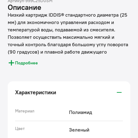
Артикул
·
999C25D0SM
Описание
Низкий картридж IDDIS® стандартного диаметра (25
мм) для экономичного управления расходом и
температурой воды, подаваемой из смесителя.
Позволяет осуществить максимально мягкий и
точный контроль благодаря большому углу поворота
(90 градусов) и плавной работе движущего
механизма изделия. Картридж IDDIS® работает
Подробнее
надежно и бесшумно, обеспечивая комфортный
поток воды в любой среде, в том числе в условиях
ремонта водопроводных сетей. Изделие устойчиво к
перепадам температуры и давления, абсолютно
Характеристики
безопасно даже при длительном контакте с водой.
• Увеличенный срок бесперебойной службы
картриджа IDDIS® (более 500 000 циклов)
Материал
Полиамид
обусловлен высоким качеством его комплектующих:
изделие оснащено пластинами, плотно притертыми
Цвет
Зеленый
между собой и изготовленными из износостойкой