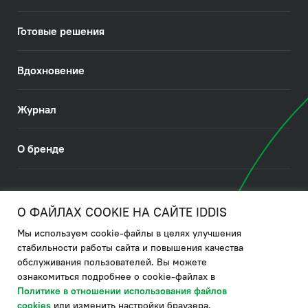
Готовые решения
Вдохновение
Журнал
О бренде
© 2026. IDDIS
О ФАЙЛАХ COOKIE НА САЙТЕ IDDIS
Мы используем cookie-файлы в целях улучшения
Политика в отношении использования файлов cookies
стабильности работы сайта и повышения качества
обслуживания пользователей. Вы можете
Политика обработки ПДн
ознакомиться подробнее о cookie-файлах в
Политика в области управления цепочкой поставки
Политике в отношении использования файлов
cookies
или изменить настройки браузера.
по системе "НСЛС"