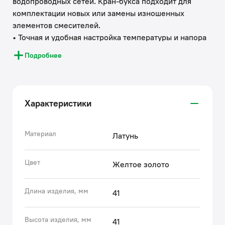
водопроводных сетей. Кран-букса подходит для
комплектации новых или замены изношенных
элементов смесителей.
• Точная и удобная настройка температуры и напора
воды возможна благодаря увеличенному (180˚) углу
Подробнее
поворота.
• Кран-букса IDDIS® прослужит долго благодаря
высокому качеству ее механизмов: модель оснащена
герметичными дисками, изготовленными из
Характеристики
износостойкой керамики.
Используя глубокую экспертизу российского и
зарубежных рынков, бренд IDDIS® стремится сделать
Материал
Латунь
каждый клиентский опыт положительным.
Накопленные экспертные знания помогают бренду
Цвет
Желтое золото
IDDIS® создавать комплектующие к смесителям,
подготовленные к российским условиям
Длина изделия, мм
41
эксплуатации.
• Гарантия на аксессуары к смесителям IDDIS® – 3
года.
Высота изделия, мм
41