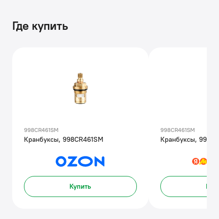
Где купить
998CR461SM
998CR461SM
Кранбуксы, 998CR461SM
Кранбуксы, 998C
Купить
Куп