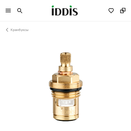
Кранбуксы