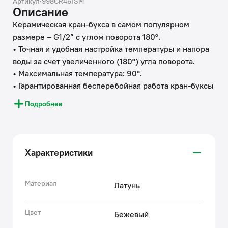
Артикул
·
998CR461SM
Описание
Керамическая кран-букса в самом популярном
размере – G1/2” с углом поворота 180°.
• Точная и удобная настройка температуры и напора
воды за счет увеличенного (180°) угла поворота.
• Максимальная температура: 90°.
• Гарантированная бесперебойная работа кран-буксы
– более 300 000 циклов открытий-закрытий.
Подробнее
• Имеет повышенную ударопрочность благодаря
надежному корпусу из прочной латуни, стойкому к
коррозии, резким изменениям давления и
перепадам температуры воды
Характеристики
Гарантия на аксессуары к смесителям IDDIS® – 3
года.
Материал
Латунь
(с) Авторский текст, февраль 2023 г.
Цвет
Бежевый