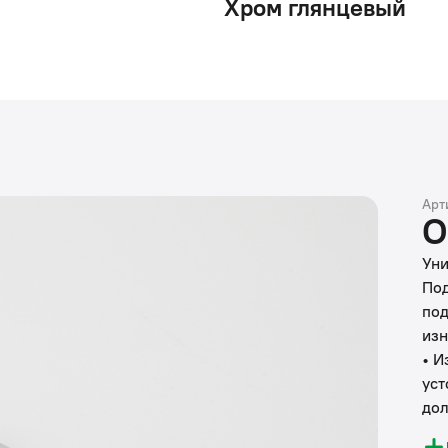
Хром глянцевый
Арт
О
Уни
Под
под
изн
• И
уст
дол
IDD