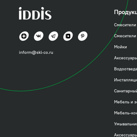
Продук
Смесители 
Смесители 
Мойки
inform@skl-co.ru
Аксессуары
Водоотвед
Инсталляци
Санитарный
Мебель и з
Мебель-ко
Умывальни
Аксессуары