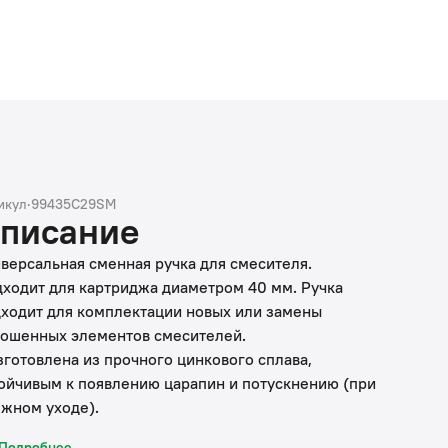
икул
·
99435C29SM
писание
версальная сменная ручка для смесителя.
ходит для картриджа диаметром 40 мм. Ручка
ходит для комплектации новых или замены
ошенных элементов смесителей.
зготовлена из прочного цинкового сплава,
ойчивым к появлению царапин и потускнению (при
жном уходе).
IS® ценит время и ресурсы, затрачиваемые на
Подробнее