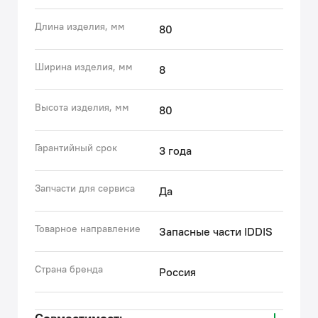
подготовленные к российским условиям
эксплуатации. Все запчасти к смесителям IDDIS®
Длина изделия, мм
80
проходят многоступенчатый контроль качества,
превосходящий требования большинства
Ширина изделия, мм
8
существующих стандартов.
• Гарантия на аксессуары к смесителям IDDIS® – 3
года.
Высота изделия, мм
80
(с) Авторский текст, октябрь, 2022
Гарантийный срок
3 года
Запчасти для сервиса
Да
Товарное направление
Запасные части IDDIS
Страна бренда
Россия