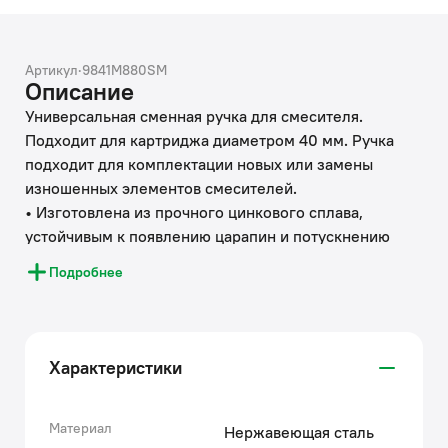
Артикул
·
9841M880SM
Описание
Универсальная сменная ручка для смесителя.
Подходит для картриджа диаметром 40 мм. Ручка
подходит для комплектации новых или замены
изношенных элементов смесителей.
• Изготовлена из прочного цинкового сплава,
устойчивым к появлению царапин и потускнению
(при должном уходе).
Подробнее
IDDIS® ценит время и ресурсы, затрачиваемые на
ремонт, поэтому берет часть забот на себя.
Используя глубокую экспертизу российского и
зарубежных рынков, IDDIS® стремится сделать
Характеристики
каждый клиентский опыт положительным.
Накопленные экспертные знания помогают бренду
IDDIS® создавать комплектующие к смесителям,
Материал
Нержавеющая сталь