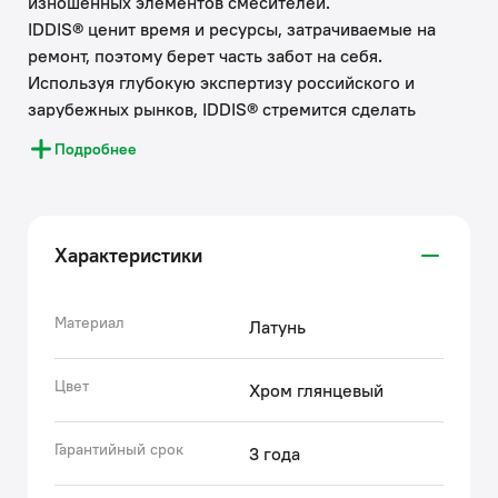
изношенных элементов смесителей.
IDDIS® ценит время и ресурсы, затрачиваемые на
ремонт, поэтому берет часть забот на себя.
Используя глубокую экспертизу российского и
зарубежных рынков, IDDIS® стремится сделать
каждый клиентский опыт положительным.
Подробнее
Накопленные экспертные знания помогают бренду
IDDIS® создавать комплектующие к смесителям,
подготовленные к российским условиям
эксплуатации. Все запчасти к смесителям IDDIS®
Характеристики
проходят многоступенчатый контроль качества,
превосходящий требования большинства
существующих стандартов.
Материал
Латунь
• Гарантия на аксессуары к смесителям IDDIS® – 3
года.
Цвет
Хром глянцевый
(с) Авторский текст, октябрь, 2022
Гарантийный срок
3 года