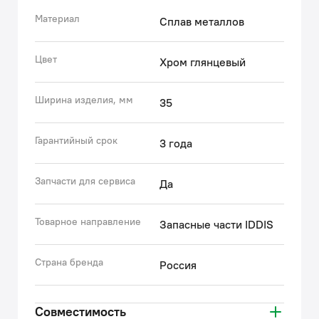
Накопленные экспертные знания помогают бренду
IDDIS® создавать комплектующие к смесителям,
Материал
Сплав металлов
подготовленные к российским условиям
эксплуатации. Все запчасти к смесителям IDDIS®
Цвет
Хром глянцевый
проходят многоступенчатый контроль качества,
превосходящий требования большинства
Ширина изделия, мм
35
существующих стандартов.
• Гарантия на аксессуары к смесителям IDDIS® – 3
года.
Гарантийный срок
3 года
(с) Авторский текст, октябрь, 2022
Запчасти для сервиса
Да
Товарное направление
Запасные части IDDIS
Страна бренда
Россия
Совместимость