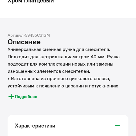
Хром глянцевый
Артикул
·
99435C31SM
Описание
Универсальная сменная ручка для смесителя.
Подходит для картриджа диаметром 40 мм. Ручка
подходит для комплектации новых или замены
изношенных элементов смесителей.
• Изготовлена из прочного цинкового сплава,
устойчивым к появлению царапин и потускнению
(при должном уходе).
Подробнее
IDDIS® ценит время и ресурсы, затрачиваемые на
ремонт, поэтому берет часть забот на себя.
Используя глубокую экспертизу российского и
зарубежных рынков, IDDIS® стремится сделать
Характеристики
каждый клиентский опыт положительным.