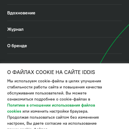
Вдохновение
Журнал
О бренде
© 2026. IDDIS
О ФАЙЛАХ COOKIE НА САЙТЕ IDDIS
Мы используем cookie-файлы в целях улучшения
Политика в отношении использования файлов cookies
стабильности работы сайта и повышения качества
обслуживания пользователей. Вы можете
Политика обработки ПДн
ознакомиться подробнее о cookie-файлах в
Политика в области управления цепочкой поставки
Политике в отношении использования файлов
cookies
или изменить настройки браузера.
по системе "НСЛС"
Продолжая пользоваться сайтом без изменения
Производитель оставляет за собой право в любой момент
настроек, Вы даете согласие на использование
вносить изменения в комплектацию, дизайн и характеристики
товара, не ухудшающие его качество.