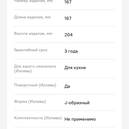
Размер изделия, мм.
167
зарубежных рынков, IDDIS® стремится сделать
каждый клиентский опыт положительным.
Накопленные экспертные знания помогают бренду
Длина изделия, мм
167
IDDIS® создавать комплектующие к смесителям,
подготовленные к российским условиям
Высота изделия, мм
204
эксплуатации. Все запчасти к смесителям IDDIS®
проходят
Гарантийный срок
3 года
Для какого смесителя
Для кухни
(Изливы)
Поворотный (Изливы)
Да
Форма (Изливы)
J-образный
Комплектность (Изливы)
Не применимо