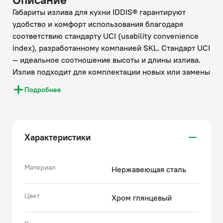
Габариты излива для кухни IDDIS® гарантируют
удобство и комфорт использования благодаря
соответствию стандарту UCI (usability convenience
index), разработанному компанией SKL. Стандарт UCI
— идеальное соотношение высоты и длины излива.
Излив подходит для комплектации новых или замены
изношенных элементов смесителей.
Подробнее
• Хромированное покрытие излива IDDIS® устойчиво
к появлению царапин и потускнению (при должном
уходе). На протяжении многих лет он будет
выглядеть как новый.
Характеристики
• Модель отличается своей износостойкостью и
безопасностью даже при длительном контакте с
водой благодаря прочному корпусу из нержавеющей
Материал
Нержавеющая сталь
стали.
IDDIS® ценит время и ресурсы, затрачиваемые на
Цвет
Хром глянцевый
ремонт, поэтому берет часть забот на себя.
Используя глубокую экспертизу российского и