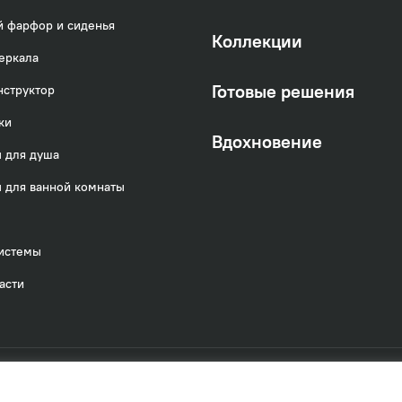
 фарфор и сиденья
Коллекции
еркала
Готовые решения
нструктор
ки
Вдохновение
 для душа
 для ванной комнаты
истемы
асти
 отношении использования файлов cookies
Политика обработки