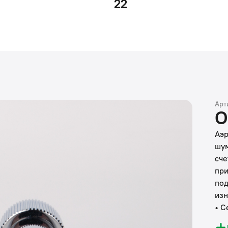
22
Арт
О
Аэр
шум
сче
при
под
изн
• С
очи