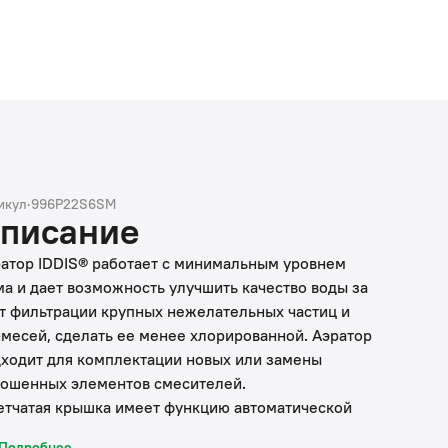
икул
·
996P22S6SM
писание
атор IDDIS® работает с минимальным уровнем
а и дает возможность улучшить качество воды за
т фильтрации крупных нежелательных частиц и
месей, сделать ее менее хлорированной. Аэратор
ходит для комплектации новых или замены
ошенных элементов смесителей.
етчатая крышка имеет функцию автоматической
стки: небольшие частички загрязнений (размером
Подробнее