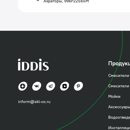
Аэраторы, 996P22S6SM
Продук
Смесители 
Смесители 
Мойки
inform@skl-co.ru
Аксессуары
Водоотвед
Инсталляци