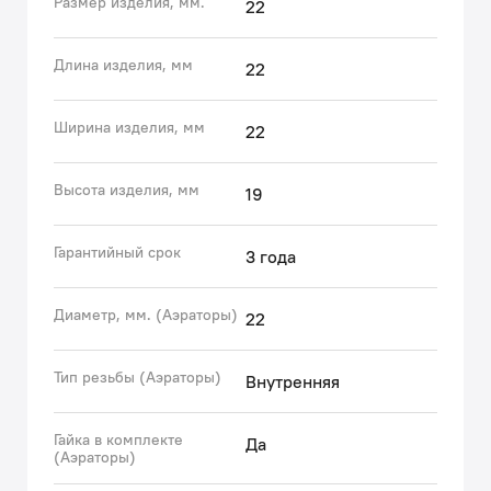
Размер изделия, мм.
22
Используя глубокую экспертизу российского и
зарубежных рынков, бренд IDDIS® стремится сделать
каждый клиентский опыт положительным.
Длина изделия, мм
22
Накопленные экспертные знания помогают бренду
IDDIS® создавать комплектующие к смесителям,
Ширина изделия, мм
22
подготовленные к российским условиям
эксплуатации.
Высота изделия, мм
• Гарантия на аксессуары к смесителям IDDIS® – 3
19
года.
(с) Авторский текст, октябрь, 2022
Гарантийный срок
3 года
Диаметр, мм. (Аэраторы)
22
Тип резьбы (Аэраторы)
Внутренняя
Гайка в комплекте
Да
(Аэраторы)