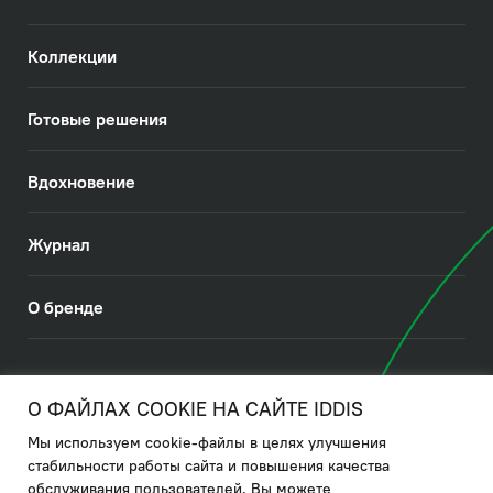
Коллекции
Готовые решения
Вдохновение
Журнал
О бренде
© 2026. IDDIS
О ФАЙЛАХ COOKIE НА САЙТЕ IDDIS
Мы используем cookie-файлы в целях улучшения
Политика в отношении использования файлов cookies
стабильности работы сайта и повышения качества
обслуживания пользователей. Вы можете
Политика обработки ПДн