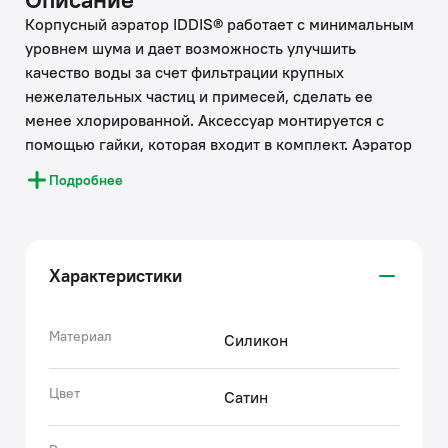
Корпусный аэратор IDDIS® работает с минимальным
уровнем шума и дает возможность улучшить
качество воды за счет фильтрации крупных
нежелательных частиц и примесей, сделать ее
менее хлорированной. Аксессуар монтируется с
помощью гайки, которая входит в комплект. Аэратор
подходит для комплектации новых или замены
Подробнее
изношенных элементов смесителей.
• Сетчатая крышка имеет функцию автоматической
очистки: небольшие частички загрязнений
(размером не более 0,7 мм) легко смываются с ее
Характеристики
поверхности. Что гарантирует ровный и мягкий поток
воды без брызг даже после длительного
использования.
Материал
Силикон
• Аэратор из прочного элаcтичного силикона создает
ровный и мягкий поток воды без брызг и легко
Цвет
Сатин
очищается от загрязнений, ржавчины и известковых
отложений — достаточно провести по нему пальцем.