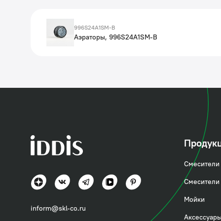
996S24A1SM-B
Аэраторы, 996S24A1SM-B
Продук
Смесители 
Смесители 
Мойки
inform@skl-co.ru
Аксессуары