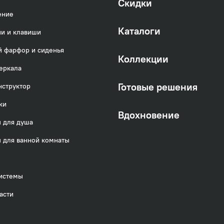
Скидки
ение
Каталоги
и и клавиши
 фарфор и сиденья
Коллекции
еркала
Готовые решения
нструктор
ки
Вдохновение
 для душа
 для ванной комнаты
истемы
асти