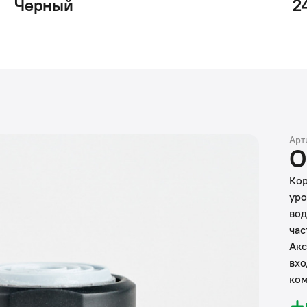
Черный
2
Арт
О
Кор
уро
вод
час
Акс
вхо
ком
эле