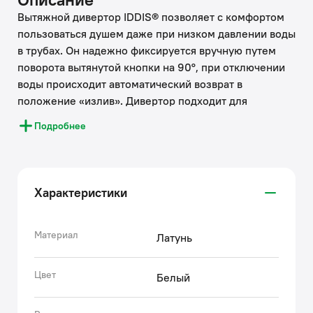
Вытяжной дивертор IDDIS® позволяет с комфортом
пользоваться душем даже при низком давлении воды
в трубах. Он надежно фиксируется вручную путем
поворота вытянутой кнопки на 90°, при отключении
воды происходит автоматический возврат в
положение «излив». Дивертор подходит для
комплектации новых или замены изношенных
Подробнее
элементов смесителей.
• Дивертор IDDIS® имеет эргономичную форму,
удобную для захвата даже намыленной рукой.
• Дивертор IDDIS® прослужит долго благодаря
Характеристики
высокому качеству его механизмов: хромированный
шток увеличивает бесперебойную работу продукта.
IDDIS® ценит время и ресурсы, затрачиваемые на
Материал
Латунь
ремонт, поэтому берет часть забот на себя.
Используя глубокую экспертизу российского и
Цвет
Белый
зарубежных рынков, IDDIS® стремится сделать
каждый клиентский опыт положительным.