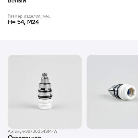
Белый
Размер изделия, мм.
H= 54, М24
Артикул
·
997B0254SM-W
Описание