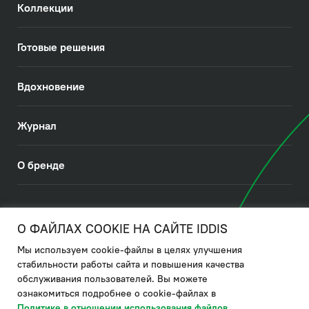
Коллекции
Готовые решения
Вдохновение
Журнал
О бренде
© 2026. IDDIS
О ФАЙЛАХ COOKIE НА САЙТЕ IDDIS
Мы используем cookie-файлы в целях улучшения
Политика в отношении использования файлов cookies
стабильности работы сайта и повышения качества
обслуживания пользователей. Вы можете
Политика обработки ПДн
ознакомиться подробнее о cookie-файлах в
Политика в области управления цепочкой поставки
Политике в отношении использования файлов