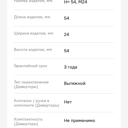
Размер изделия, мм.
H= 54, М24
Накопленные экспертные знания помогают бренду
IDDIS® создавать комплектующие к смесителям,
подготовленные к российским условиям
Длина изделия, мм
54
эксплуатации. Все запчасти к смесителям IDDIS®
проходят многоступенчатый контроль качества,
Ширина изделия, мм
24
превосходящий требования большинства
существующих стандартов.
Высота изделия, мм
• Гарантия на аксессуары к смесителям IDDIS® – 3
54
года.
(с) Авторский текст, апрель, 2022 г.
Гарантийный срок
3 года
Тип переключения
Вытяжной
(Диверторы)
Колпачок / ручка в
Нет
комплекте (Диверторы)
Комплектность
Не применимо
(Диверторы)