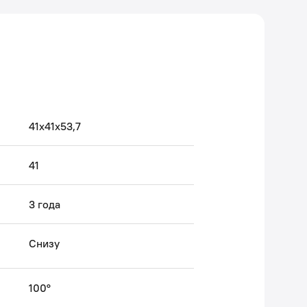
41x41x53,7
41
3 года
Снизу
100°