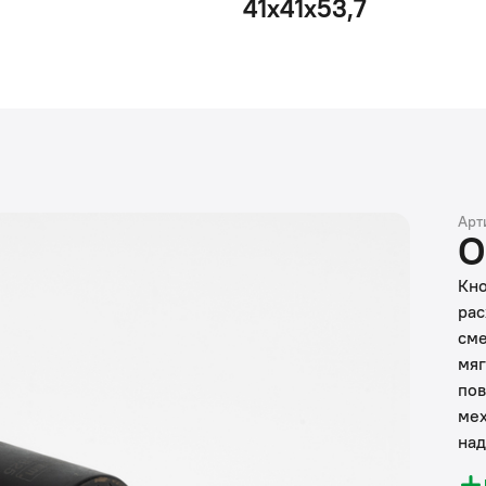
41x41x53,7
Арт
О
Кно
рас
сме
мяг
пов
мех
над
вод