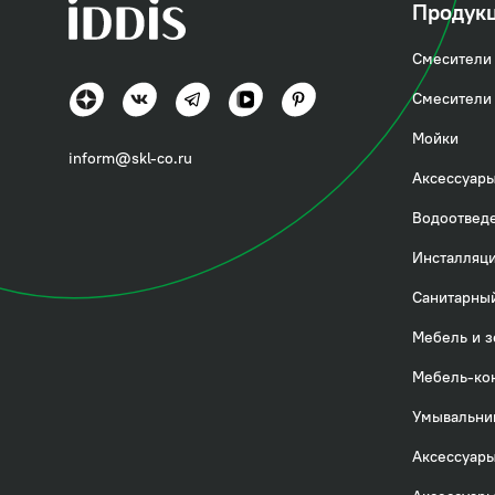
Продук
Смесители 
Смесители 
Мойки
inform@skl-co.ru
Аксессуары
Водоотвед
Инсталляци
Санитарный
Мебель и з
Мебель-ко
Умывальни
Аксессуары