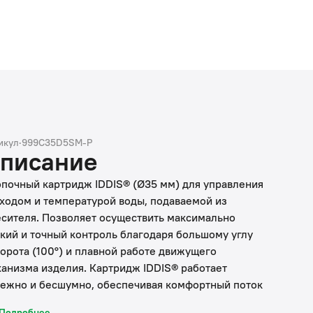
икул
·
999C35D5SM-P
писание
почный картридж IDDIS® (Ø35 мм) для управления
ходом и температурой воды, подаваемой из
сителя. Позволяет осуществить максимально
кий и точный контроль благодаря большому углу
орота (100°) и плавной работе движущего
анизма изделия. Картридж IDDIS® работает
ежно и бесшумно, обеспечивая комфортный поток
ы в любой среде, в том числе в условиях ремонта
Подробнее