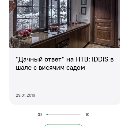
термообогревом, LED-подсветкой с
сенсорным включением и диммером,
позволяющим регулировать яркость
освещения. Пенал со стеклянными полками
– универсален.
Тумбы Brick доступны в трех размерах — 60,
"Дачный ответ" на НТВ: IDDIS в
80 и 100 см.
шале с висячим садом
29.01.2019
03
10