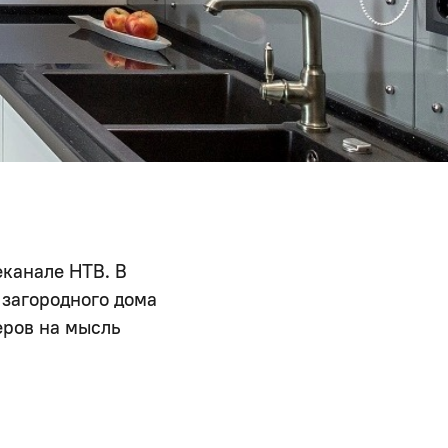
еканале НТВ. В
загородного дома
еров на мысль
сь интересное
— поделились