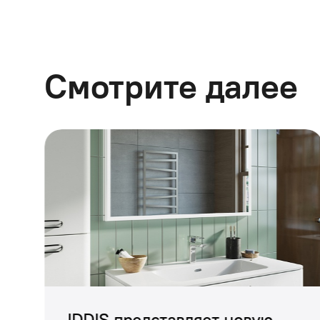
впечатлениями учас
Смотрите далее
Герои проекта особ
IDDIS представляет новую