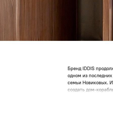
Бренд IDDIS продол
одном из последних
семьи Новиковых. И
создать дом-корабл
«Благодарим Андрея
решение объединить