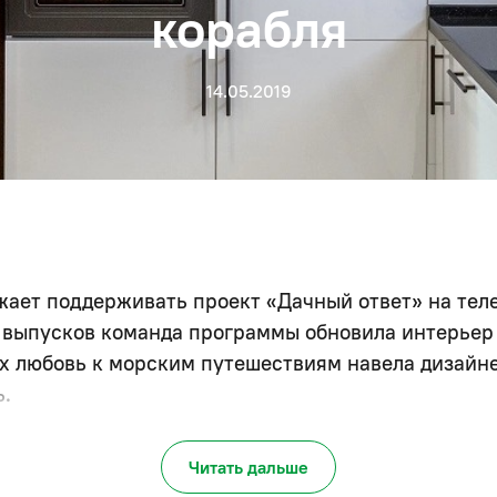
корабля
14.05.2019
жает поддерживать проект «Дачный ответ» на тел
 выпусков команда программы обновила интерьер 
х любовь к морским путешествиям навела дизайн
ь.
 Волкова за удачный проект, особенно понравило
Читать дальше
 кухню и гостиную порталом в шпоне под орех», 