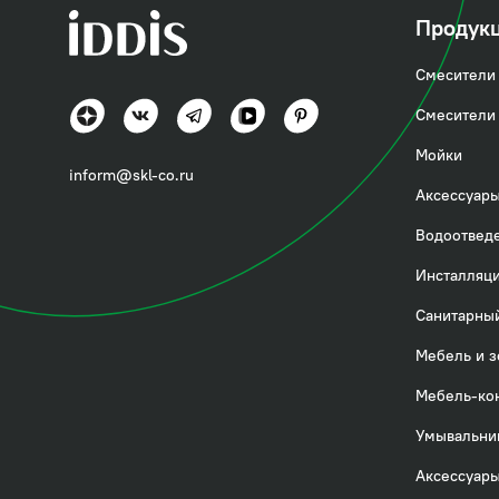
Продук
Смесители 
Смесители 
Мойки
inform@skl-co.ru
3D-тур по проекту 
Аксессуары
Водоотвед
Инсталляци
Санитарный
Мебель и з
Мебель-ко
Умывальни
Аксессуары