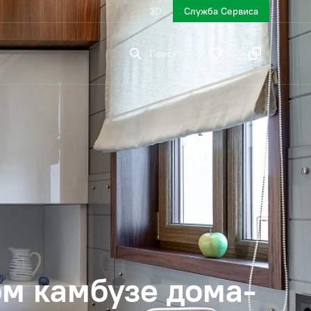
3D
Служба Сервиса
Поиск
ом камбузе дома-