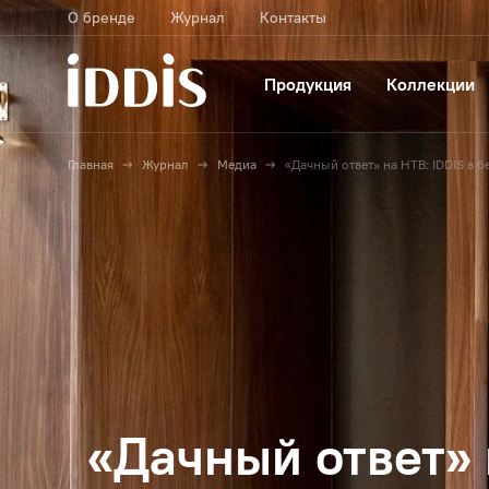
О бренде
Журнал
Контакты
Продукция
Коллекции
Главная
Журнал
Медиа
«Дачный ответ» на НТВ: IDDIS в 
«Дачный ответ» 