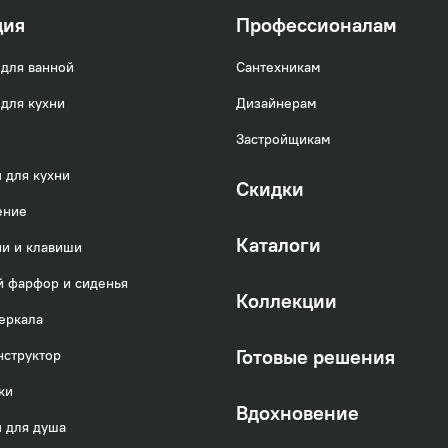
ция
Профессионалам
для ванной
Сантехникам
для кухни
Дизайнерам
Застройщикам
можно увидеть
здесь
.
 для кухни
Скидки
ение
Каталоги
и и клавиши
 фарфор и сиденья
Коллекции
еркала
Готовые решения
нструктор
ки
Вдохновение
 для душа