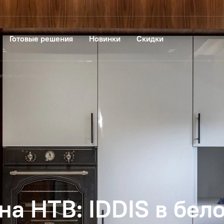
Готовые решения
Новинки
Скидки
белом камбузе дома-корабля
на НТВ: IDDIS в бел