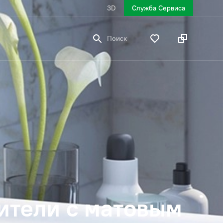
3D
Служба Сервиса
Поиск
ители с матовым