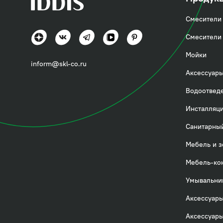
Смесители 
Смесители 
Мойки
inform@skl-co.ru
Аксессуары
Водоотвед
Инсталляци
Санитарный
Мебель и з
Мебель-ко
В смесителе для ва
Умывальни
корпус, переключая
Аксессуары
смеситель универса
отверстия на борт 
Аксессуары