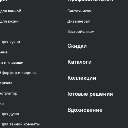
для ванной
Сантехникам
для кухни
Дизайнерам
Застройщикам
 для кухни
Скидки
ение
Каталоги
и и клавиши
 фарфор и сиденья
Коллекции
еркала
Готовые решения
нструктор
нны излив выполняет функцию дивертора: излив с
ки
 поток воды на душ. Возможность прятать излив п
Вдохновение
 для душа
льным как для ванны, так и для душевой кабины. 
ванны также переключает потоки воды поворотом и
 для ванной комнаты