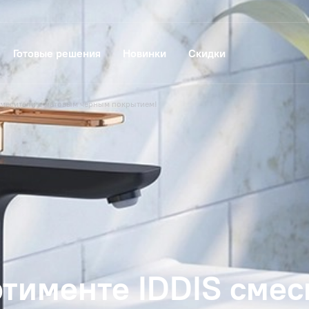
Готовые решения
Новинки
Скидки
 cмесители с матовым черным покрытием!
ртименте IDDIS cмес