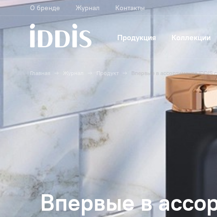
О бренде
Журнал
Контакты
Продукция
Коллекции
Главная
Журнал
Продукт
Впервые в ассортименте IDDIS
Впервые в ассо