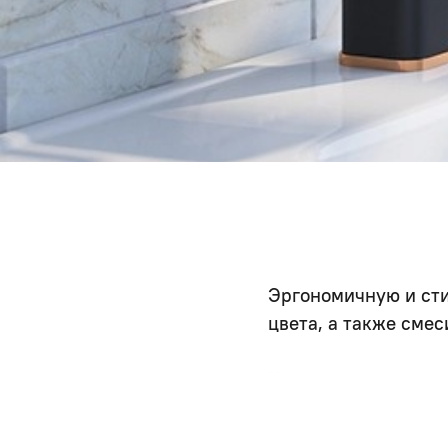
Эргономичную и сти
цвета, а также смес
Корпуса всех модел
картридж Softap по
ручки любого из см