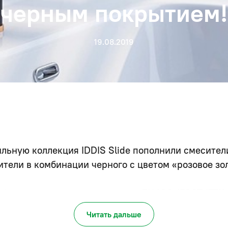
черным покрытием!
19.08.2019
льную коллекция IDDIS Slide пополнили смесител
ители в комбинации черного с цветом «розовое зо
ей выполнены из латуни марки ЛЦ40C (ГОСТ 17711
зволяет точно отрегулировать температуру и напор
Читать дальше
есителей особенно плавным.