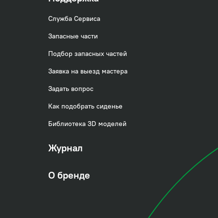
Служба Сервиса
Запасные части
Подбор запасных частей
Заявка на выезд мастера
Задать вопрос
Как подобрать сиденье
Библиотека 3D моделей
Журнал
кладывается под
О бренде
од корпус делает
Смеситель на три
злива.