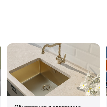
вальника оснащены скрытым аэратором с функцие
Обновление в коллекции