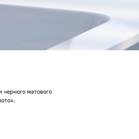
и черного матового
лото».
-93). Керамический
а воды и делает ход