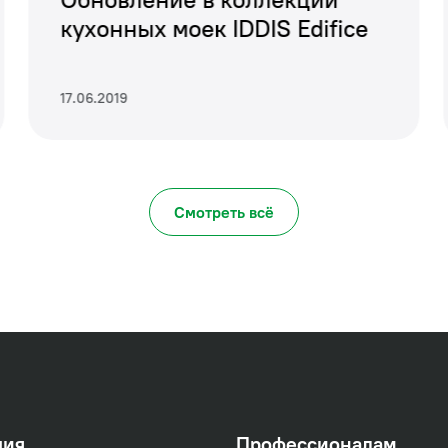
ляет изменять направление потока воды одним дв
кухонных моек IDDIS Edifice
17.06.2019
Смотреть всё
ция
Профессионалам