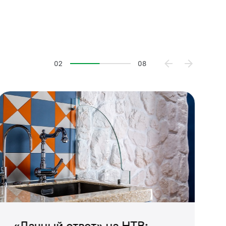
02
08
й регулировки
«Дачный ответ» на НТВ: