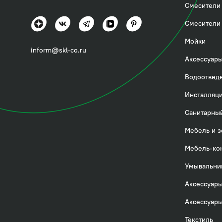
Смесители 
Смесители 
Мойки
inform@skl-co.ru
Аксессуары
Водоотвед
Инсталляци
Санитарный
Мебель и з
Мебель-ко
Умывальни
Аксессуары
Аксессуары
Текстиль