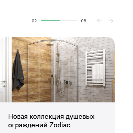
02
08
авершит интерьер в
ты.
 В коллекцию IDDIS
уалета.
Новая коллекция душевых
ограждений Zodiac