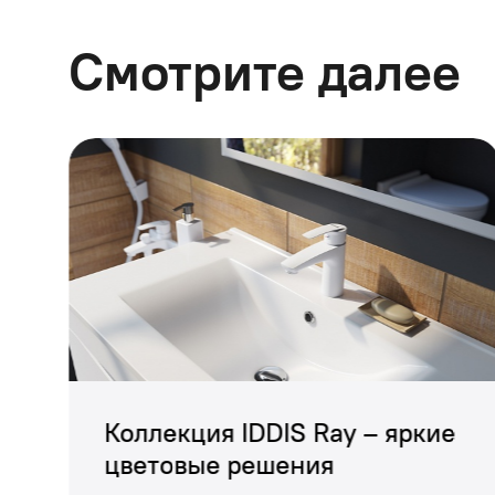
Смотрите далее
Коллекция аксессуа
ретростиле, расста
Аксессуары выполне
Oldie входят крючок
Коллекция IDDIS Ray – яркие
цветовые решения