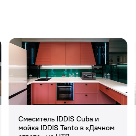
ров для ванной комнаты IDDIS Oldie гармонично з
вив в пространстве важные стилистические акцен
ны в бронзовом цвете и имеют матовое покрытие.
, подстаканник, мыльница, держатель и ёрш для т
Смеситель IDDIS Cuba и
мойка IDDIS Tanto в «Дачном