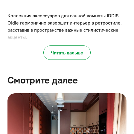
Коллекция аксессуаров для ванной комнаты IDDIS
Oldie гармонично завершит интерьер в ретростиле,
расставив в пространстве важные стилистические
акценты.
Аксессуары выполнены в бронзовом цвете и имеют
матовое покрытие. В коллекцию IDDIS Oldie входят
Читать дальше
крючок, подстаканник, мыльница, держатель и ёрш
для туалета.
Смотрите далее