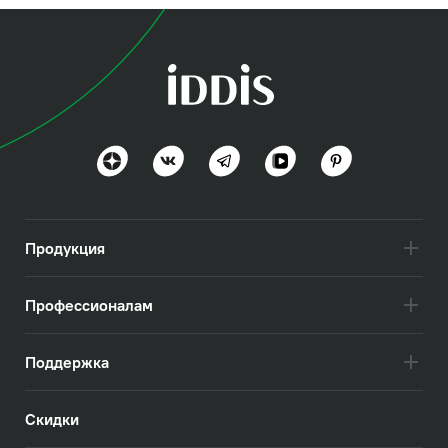
Универсальный смеситель для ванны с
термостатом Uniterm
.
Благодаря симметрии корпуса смесителя, а
также поворотному на 360⁰ изливу и выходу
Продукция
на лейку, Uniterm способен работать
абсолютно при любом расположении
Профессионалам
розеток ХВС/ГВС, в любом доме! С Uniterm
термостат становится действительно
Поддержка
универсальным продуктом.
Скидки