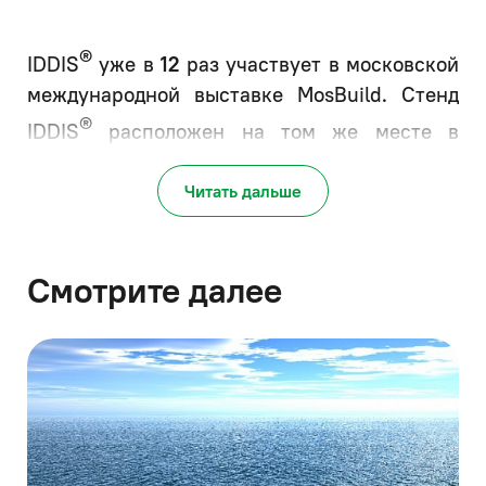
®
IDDIS
уже в
12
раз участвует в московской
международной выставке MosBuild. Стенд
®
IDDIS
расположен на том же месте
в
первом павильоне, что и в прошлые годы,
Читать дальше
номер стенда также остался неизменным:
А211
. В этом году посетители смогут оценить
большое количество необычных новинок,
Смотрите далее
получить необходимую консультацию по
сотрудничеству и просто хорошо провести
®
время с IDDIS
.
На стенде будут представлены новые