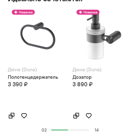
Дюна (Duna)
Дюна (Duna)
Д
Полотенцедержатель
Дозатор
3 390 ₽
3 890 ₽
02
14