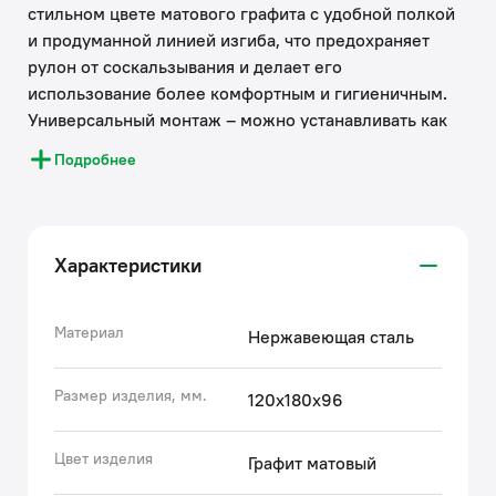
стильном цвете матового графита с удобной полкой
и продуманной линией изгиба, что предохраняет
рулон от соскальзывания и делает его
использование более комфортным и гигиеничным.
Универсальный монтаж – можно устанавливать как
справа-налево, так и слева-направо. Цвет в точности
Подробнее
соответствует цвету смесителей Дюна (Duna) в тон.
Коллекция аксессуаров Дюна (Duna) – воплощение
актуальных трендов в дизайне аксессуаров для
Характеристики
ванной комнаты в безупречном исполнении:
фрезеровка, изысканные детали, модные цвета и
фактуры.
Материал
Нержавеющая сталь
• Трендовая фрезеровка идентична фрезеровке на
Размер изделия, мм.
120х180х96
смесителях из одноимённой коллекции.
• Идеально скрытый корпусом монтажный элемент
Цвет изделия
Графит матовый
придаёт аксессуару утончённый внешний вид. В
комплект входит полный набор для установки.