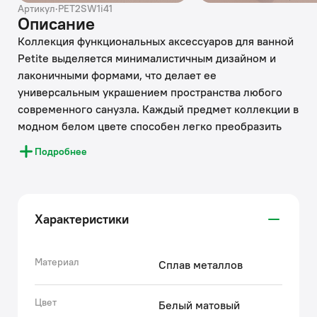
Артикул
·
PET2SW1i41
Описание
Коллекция функциональных аксессуаров для ванной
Petite выделяется минималистичным дизайном и
лаконичными формами, что делает ее
универсальным украшением пространства любого
современного санузла. Каждый предмет коллекции в
модном белом цвете способен легко преобразить
интерьер, сделать его законченным и ярким. Пара
Подробнее
одинарных крючков из коллекции Petite эффективно
дополнит имеющиеся в ванной полки, позволив с
удобством разместить сразу несколько текстильных
аксессуаров.
Характеристики
• Комплект крючков IDDIS® прослужит дольше
благодаря прочному и стойкому к коррозии сплаву
металлов с цветным матовым покрытием.
Материал
Сплав металлов
• Крепежные элементы скрыты корпусом, что
обеспечивает привлекательный и аккуратный
Цвет
Белый матовый
внешний вид аксессуара.