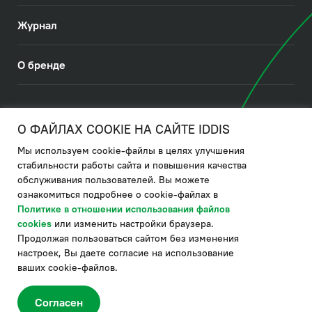
Журнал
О бренде
© 2026. IDDIS
О ФАЙЛАХ COOKIE НА САЙТЕ IDDIS
Мы используем cookie-файлы в целях улучшения
Политика в отношении использования файлов cookies
стабильности работы сайта и повышения качества
обслуживания пользователей. Вы можете
Политика обработки ПДн
ознакомиться подробнее о cookie-файлах в
Политика в области управления цепочкой поставки
Политике в отношении использования файлов
cookies
или изменить настройки браузера.
по системе "НСЛС"
Продолжая пользоваться сайтом без изменения
Производитель оставляет за собой право в любой момент
настроек, Вы даете согласие на использование
вносить изменения в комплектацию, дизайн и характеристики
товара, не ухудшающие его качество.
ваших cookie-файлов.
®
Актуальная информация о продукции IDDIS
– на сайте бренда
www.iddis.ru.
Согласен