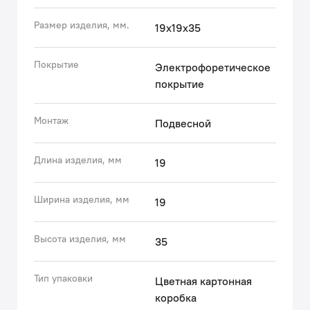
• Мы даем гарантию на аксессуары IDDIS® 5 лет,
Размер изделия, мм.
19х19х35
чтобы вы были уверены в надежности и высоком
качестве нашей продукции.
(с) Авторский текст, март 2021 г.
Покрытие
Электрофоретическое
покрытие
Монтаж
Подвесной
Длина изделия, мм
19
Ширина изделия, мм
19
Высота изделия, мм
35
Тип упаковки
Цветная картонная
коробка