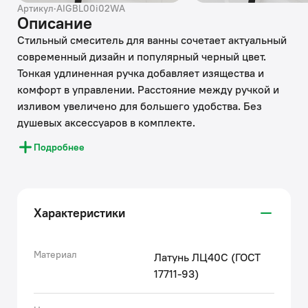
Артикул
·
AIGBL00i02WA
Описание
Стильный смеситель для ванны сочетает актуальный
современный дизайн и популярный черный цвет.
Тонкая удлиненная ручка добавляет изящества и
комфорт в управлении. Расстояние между ручкой и
изливом увеличено для большего удобства. Без
душевых аксессуаров в комплекте.
Подробнее
• Керамический картридж обеспечивает точную
регулировку температуры и напора воды за счет
особенно плавного хода ручки смесителя.
• Керамический дивертор надежно переключает
Характеристики
поток воды даже при минимальном давлении воды.
• Силиконовый аэратор Neoperl® гарантирует
ровный мягкий поток воды без брызг. Легко чистится
Материал
Латунь ЛЦ40C (ГОСТ
от загрязнений, ржавчины и известковых отложений:
17711-93)
достаточно провести по нему пальцем.
• Покрытие устойчиво к коррозии, появлению