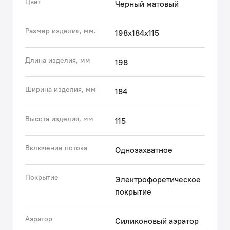
Цвет
Черный матовый
царапин, сколов и потускнению. На протяжении
многих лет смеситель будет выглядеть как новый.
Размер изделия, мм.
198х184х115
• Надежный корпус из прочной латуни — стойкий к
коррозии, резким изменениям давления и
перепадам температуры воды.
Длина изделия, мм
198
Гарантия на смесители IDDIS® – 10 лет.
Ширина изделия, мм
184
(с) Авторский текст, июнь 2023 г.
Высота изделия, мм
115
Включение потока
Однозахватное
Покрытие
Электрофоретическое
покрытие
Аэратор
Силиконовый аэратор