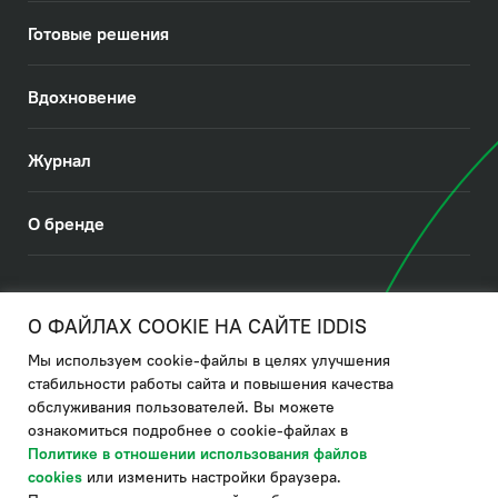
Готовые решения
Вдохновение
Журнал
О бренде
© 2026. IDDIS
О ФАЙЛАХ COOKIE НА САЙТЕ IDDIS
Мы используем cookie-файлы в целях улучшения
Политика в отношении использования файлов cookies
стабильности работы сайта и повышения качества
обслуживания пользователей. Вы можете
Политика обработки ПДн
ознакомиться подробнее о cookie-файлах в
Политика в области управления цепочкой поставки
Политике в отношении использования файлов
cookies
или изменить настройки браузера.
по системе "НСЛС"