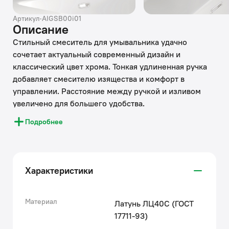
Артикул
·
AIGSB00i01
Описание
Стильный смеситель для умывальника удачно
сочетает актуальный современный дизайн и
классический цвет хрома. Тонкая удлиненная ручка
добавляет смесителю изящества и комфорт в
управлении. Расстояние между ручкой и изливом
увеличено для большего удобства.
Подробнее
• Керамический картридж обеспечивает точную
регулировку температуры и напора воды за счет
особенно плавного хода ручки смесителя.
• Силиконовый аэратор Neoperl® гарантирует
Характеристики
ровный и мягкий поток воды без брызг. Легко
чистится от загрязнений, ржавчины и известковых
отложений: достаточно провести по нему пальцем.
Материал
Латунь ЛЦ40C (ГОСТ
• Покрытие устойчиво к коррозии, появлению
17711-93)
царапин, сколов и потускнению. На протяжении