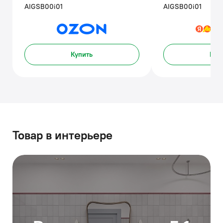
AIGSB00i01
AIGSB00i01
Купить
Куп
Товар в интерьере