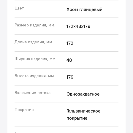
многих лет смеситель будет выглядеть как новый.
Цвет
Хром глянцевый
• Надежный корпус из прочной латуни — стойкий к
коррозии, резким изменениям давления и
Размер изделия, мм.
172x48x179
перепадам температуры воды.
• Увеличенная длина гибкой подводки – не нужно
дополнительно приобретать гибкую подводку, той,
Длина изделия, мм
172
что в комплекте, будет достаточно для удобного
подключения.
Ширина изделия, мм
48
Гарантия на смесители IDDIS® – 10 лет.
Высота изделия, мм
179
(с) Авторский текст, июнь 2023 г.
Включение потока
Однозахватное
Покрытие
Гальваническое
покрытие