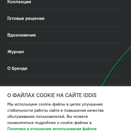
Коллекции
Готовые решения
Вдохновение
Журнал
О бренде
© 2026. IDDIS
О ФАЙЛАХ COOKIE НА САЙТЕ IDDIS
Мы используем cookie-файлы в целях улучшения
Политика в отношении использования файлов cookies
стабильности работы сайта и повышения качества
обслуживания пользователей. Вы можете
Политика обработки ПДн
ознакомиться подробнее о cookie-файлах в
Политика в области управления цепочкой поставки
Политике в отношении использования файлов