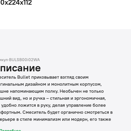
90х224х112
икул
·
BULSB00i02WA
писание
ситель Bullet приковывает взгляд своим
гинальным дизайном и монолитным корпусом,
шне напоминающим полку. Необычен не только
шний вид, но и ручка – стильная и эргономичная,
 удобно ложится в руку, делая управление более
фортным. Смеситель будет органично смотреться в
ерьере в стиле минимализм или модерн, его также
но удачно обыграть и в интерьере классической
Подробнее