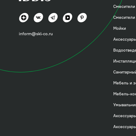
Смесители 
Смесители 
Мойки
inform@skl-co.ru
Аксессуары
Водоотвед
Инсталляци
Санитарный
Мебель и з
Мебель-ко
Умывальни
Аксессуары
Аксессуары