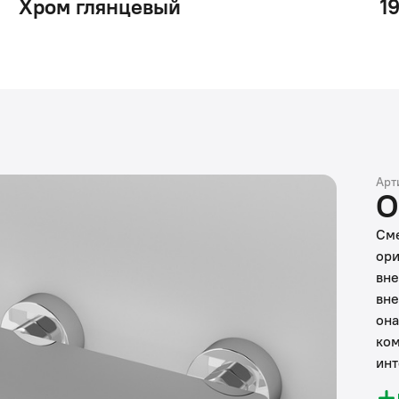
Хром глянцевый
1
Арт
О
Сме
ори
вне
вне
она
ком
инт
мож