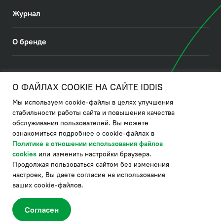
Журнал
О бренде
© 2026. IDDIS
О ФАЙЛАХ COOKIE НА САЙТЕ IDDIS
Мы используем cookie-файлы в целях улучшения
Политика в отношении использования файлов cookies
стабильности работы сайта и повышения качества
обслуживания пользователей. Вы можете
Политика обработки ПДн
ознакомиться подробнее о cookie-файлах в
Политика в области управления цепочкой поставки
Политике в отношении использования файлов
cookies
или изменить настройки браузера.
по системе "НСЛС"
Продолжая пользоваться сайтом без изменения
Производитель оставляет за собой право в любой момент
настроек, Вы даете согласие на использование
вносить изменения в комплектацию, дизайн и характеристики
товара, не ухудшающие его качество.
ваших cookie-файлов.
®
Актуальная информация о продукции IDDIS
– на сайте бренда
www.iddis.ru.
Согласен