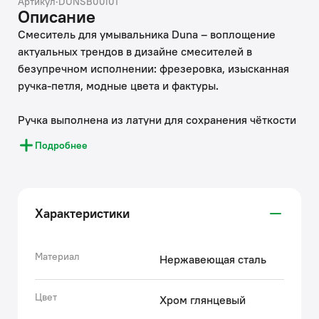
Артикул
·
DUNSB00i01
Описание
Смеситель для умывальника Duna – воплощение
актуальных трендов в дизайне смесителей в
безупречном исполнении: фрезеровка, изысканная
ручка-петля, модные цвета и фактуры.
Ручка выполнена из латуни для сохранения чёткости
линий фрезеровки.
Подробнее
Европейские комплектующие и технологии — для
премиального качества.
— Скрытый аэратор Neoperl® (Швейцария) не
Характеристики
нарушает дизайн, формирует ровный поток и
снижает расход воды. Ключ для обслуживания в
комплекте.
Материал
Нержавеющая сталь
— Керамический картридж с металлическим штоком
Сitec® (Испания) обеспечивает долговечность,
Цвет
Хром глянцевый
точность регулировки и плавный ход ручки.