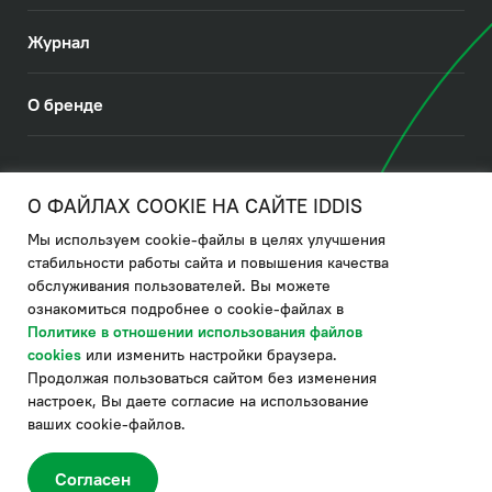
Журнал
О бренде
© 2026. IDDIS
О ФАЙЛАХ COOKIE НА САЙТЕ IDDIS
Мы используем cookie-файлы в целях улучшения
Политика в отношении использования файлов cookies
стабильности работы сайта и повышения качества
обслуживания пользователей. Вы можете
Политика обработки ПДн
ознакомиться подробнее о cookie-файлах в
Политика в области управления цепочкой поставки
Политике в отношении использования файлов
cookies
или изменить настройки браузера.
по системе "НСЛС"
Продолжая пользоваться сайтом без изменения
Производитель оставляет за собой право в любой момент
настроек, Вы даете согласие на использование
вносить изменения в комплектацию, дизайн и характеристики
товара, не ухудшающие его качество.
ваших cookie-файлов.
®
Актуальная информация о продукции IDDIS
– на сайте бренда
www.iddis.ru.
Согласен