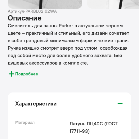
Артикул
·
PARBL02i02WA
Описание
Смеситель для ванны Parker в актуальном черном
цвете – практичный и стильный, его дизайн сочетает
в себе трендовый минимализм форм и четкие грани.
Ручка изящно смотрит вверх под углом, освобождая
под собой место для более удобного захвата. Без
душевых аксессуаров в комплекте.
Подробнее
• Керамический дивертор надежно переключает
поток воды между лейкой и иливом даже при
минимальном давлении воды.
• Керамический картридж обеспечивает точную
Характеристики
регулировку температуры и напора воды за счет
особенно плавного хода ручки смесителя.
• Корпус из прочной латуни — стойкий к коррозии,
Материал
Латунь ЛЦ40C (ГОСТ
резким изменениям давления и перепадам
17711-93)
температуры воды.