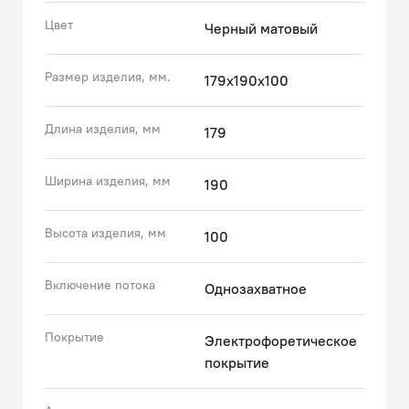
• Цветное покрытие устойчиво к появлению царапин
Цвет
Черный матовый
и выцветанию. На протяжении многих лет оно будет
выглядеть как новое.
Размер изделия, мм.
179х190х100
Гарантия на смеситель IDDIS® — 10 лет.
Длина изделия, мм
179
(с) Авторский текст, январь 2024 г.
Ширина изделия, мм
190
Высота изделия, мм
100
Включение потока
Однозахватное
Покрытие
Электрофоретическое
покрытие