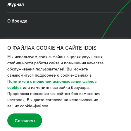
Журнал
О бренде
© 2026. IDDIS
О ФАЙЛАХ COOKIE НА САЙТЕ IDDIS
Мы используем cookie-файлы в целях улучшения
Политика в отношении использования файлов cookies
стабильности работы сайта и повышения качества
обслуживания пользователей. Вы можете
Политика обработки ПДн
ознакомиться подробнее о cookie-файлах в
Политика в области управления цепочкой поставки
Политике в отношении использования файлов
cookies
или изменить настройки браузера.
по системе "НСЛС"
Продолжая пользоваться сайтом без изменения
Производитель оставляет за собой право в любой момент
настроек, Вы даете согласие на использование
вносить изменения в комплектацию, дизайн и характеристики
товара, не ухудшающие его качество.
ваших cookie-файлов.
®
Актуальная информация о продукции IDDIS
– на сайте бренда
www.iddis.ru.
Согласен