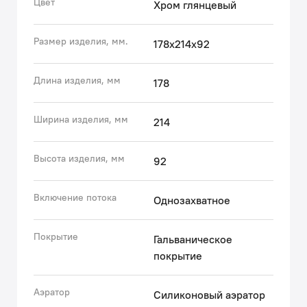
Цвет
Хром глянцевый
известковых отложений: достаточно провести по
нему пальцем.
Размер изделия, мм.
178х214х92
• Гарантия на смесители IDDIS® – 10 лет.
(с) Авторский текст, октябрь 2020 г.
Длина изделия, мм
178
Ширина изделия, мм
214
Высота изделия, мм
92
Включение потока
Однозахватное
Покрытие
Гальваническое
покрытие
Аэратор
Силиконовый аэратор