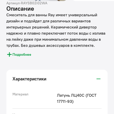
Артикул
·
RAYSB02i02WA
Описание
Смеситель для ванны Ray имеет универсальный
дизайн и подойдет для различных вариантов
интерьерных решений. Керамический дивертор
надежно и плавно переключает поток воды с излива
на лейку даже при минимальном давлении воды в
трубах. Без душевых аксессуаров в комплекте.
• Надежный корпус из прочной латуни с пониженным
Подробнее
содержанием свинца — стойкий к коррозии, резким
изменениям давления и перепадам температуры
воды.
• Хромированное покрытие смесителей IDDIS®
Характеристики
устойчиво к коррозии, появлению царапин, сколов и
потускнению. На протяжении многих лет они будут
выглядеть как новые.
Материал
Латунь ЛЦ40C (ГОСТ
• Съемный силиконовый аэратор Neoperl®
17711-93)
гарантирует ровный и мягкий поток воды без брызг.
Легко чистится от загрязнений, ржавчины и