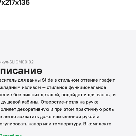
7x217x136
икул
·
SLIGM00i02
писание
ситель для ванны Slide в стильном оттенке графит
складным изливом — стильное функциональное
ение без лишних деталей, подойдет и для ванны, и
 душевой кабины. Отверстие-петля на ручке
олняет декоративную и при этом практичную роль
е легко захватить даже намыленной рукой и
егулировать напор или температуру. В комплекте
евые аксессуары в тон смесителю —
Подробнее