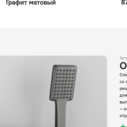
Графит матовый
8
Арт
О
Сме
со 
реш
для
вып
— е
отр
душ