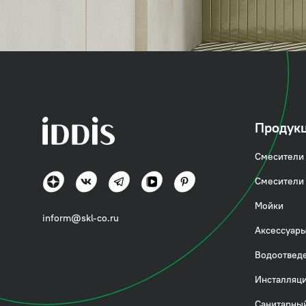
коллекция
Слайд (Slide)
Продук
Смесители 
Стиль и технологии вне времени
Смесители 
Посмотреть всё
Мойки
inform@skl-co.ru
Аксессуары
Водоотвед
Инсталляци
Санитарный