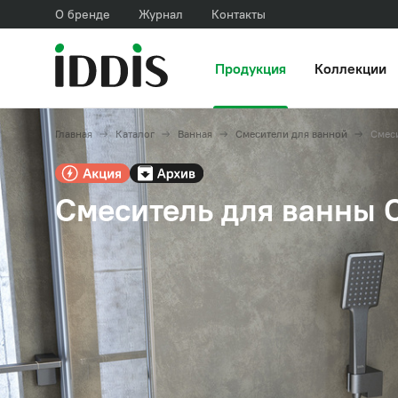
О бренде
Журнал
Контакты
Продукция
Коллекции
Главная
Каталог
Ванная
Смесители для ванной
Смес
Смеситель для ванны С