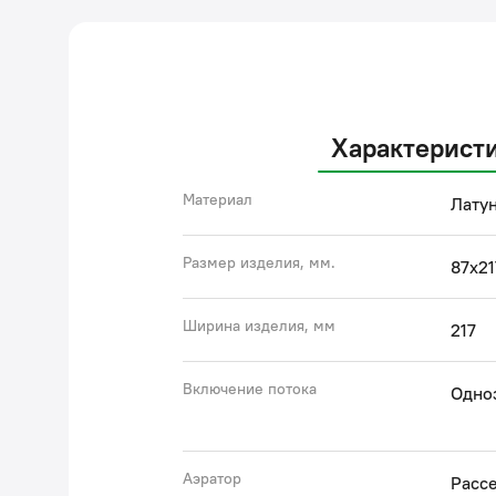
Характерист
Материал
Латун
Размер изделия, мм.
87x21
Ширина изделия, мм
217
Включение потока
Одно
Аэратор
Расс