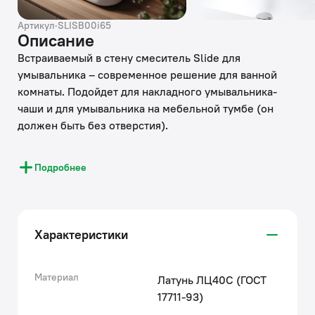
Артикул
·
SLISB00i65
Описание
Встраиваемый в стену смеситель Slide для
умывальника – современное решение для ванной
комнаты. Подойдет для накладного умывальника-
чаши и для умывальника на мебельной тумбе (он
должен быть без отверстия).
За счет скрытого монтажа экономит пространство и
Подробнее
прост в уборке. Подключается с помощью любых
труб с диаметром входных отверстий ½ дюйма.
Ручка-петля удобно управляется даже намыленной
рукой.
Характеристики
Надежный корпус из прочной первичной латуни с
пониженным содержанием свинца — стойкий к
коррозии, резким изменениям давления и
Материал
Латунь ЛЦ40C (ГОСТ
перепадам температуры воды.
17711-93)
Хромированное покрытие устойчиво к появлению