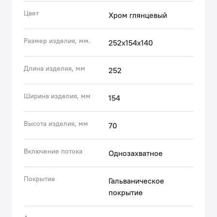
царапин и потускнению (при должном уходе). На
Цвет
Хром глянцевый
протяжении многих лет смеситель будет выглядеть
как новый.
Размер изделия, мм.
252x154x140
Встраиваемая часть смесителя в комплекте.
Длина изделия, мм
252
Гарантия на смесители IDDIS® – 10 лет.
Ширина изделия, мм
154
(с) Авторский текст, сентябрь 2022 г.
Высота изделия, мм
70
Включение потока
Однозахватное
Покрытие
Гальваническое
покрытие