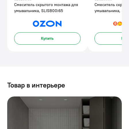
Смеситель скрытого монтажа для
Смеситель скрыто
умывальника, SLISB00i65
умывальника, SLI
Купить
Куп
Товар в интерьере