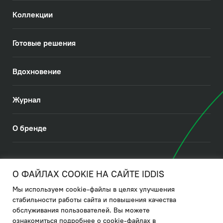
Коллекции
Готовые решения
Вдохновение
Журнал
О бренде
© 2026. IDDIS
О ФАЙЛАХ COOKIE НА САЙТЕ IDDIS
Мы используем cookie-файлы в целях улучшения
Политика в отношении использования файлов cookies
стабильности работы сайта и повышения качества
обслуживания пользователей. Вы можете
Политика обработки ПДн
ознакомиться подробнее о cookie-файлах в