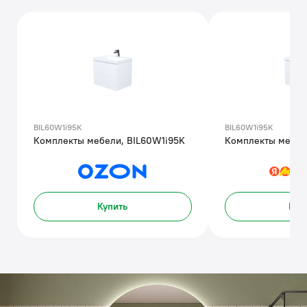
BIL60W1i95K
BIL60W1i95K
Комплекты мебели, BIL60W1i95K
Комплекты мебел
Купить
Куп