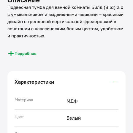
Подвесная тумба для ванной комнаты Билд (Bild) 2.0
с умывальником и выдвижными ящиками – красивый
дизайн с трендовой вертикальной фрезеровкой в
сочетании с классическим белым цветом, удобством
и практичностью.
Мебель Билд (Bild) 2.0 – обновлённая версия
Подробнее
популярной коллекции Билд (Bild). Мебель
сохранила модную фрезеровку и чёткие
геометрические формы, но была технически
переработана – чтобы вывести мебель на новый
Характеристики
уровень комфорта и качества.
• Материал фасадов – влагостойкая МДФ с
Материал
МДФ
покрытием матовой ПВХ-плёнкой. Она разработана
для использования в помещениях с высокой
Цвет
Белый
влажностью и сохранит первоначальный вид мебели
надолго (при должном уходе): не загрязняется от