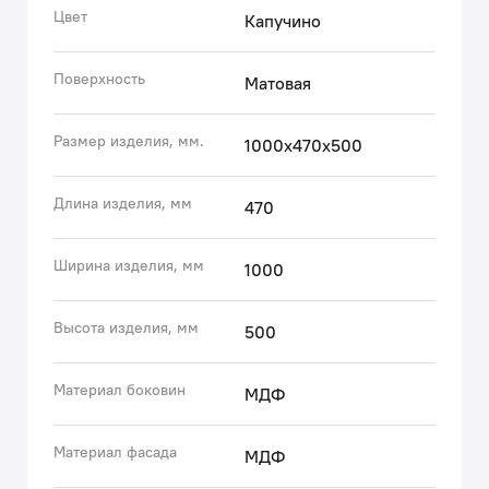
бесшумно благодаря высококачественным скрытым
Цвет
Капучино
направляющим с доводчиками немецкого
производства.
Поверхность
Матовая
• Надежные крепления рассчитаны на большой вес и
позволяют равномерно распределять нагрузку.
• Фурнитура рассчитана на 30 000 открываний, что
Размер изделия, мм.
1000x470x500
составляет более 10 лет исправной работы.
Длина изделия, мм
470
Гарантия на мебель IDDIS® – 3 года.
Ширина изделия, мм
(с) Авторский текст, август 2023 г.
1000
Высота изделия, мм
500
Материал боковин
МДФ
Материал фасада
МДФ