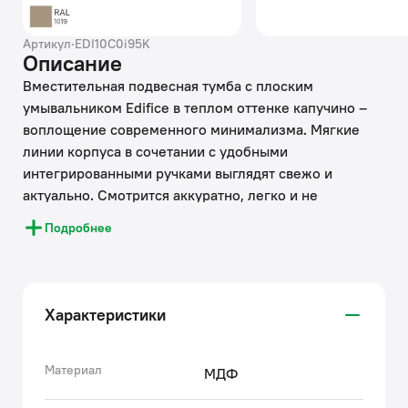
Артикул
·
EDI10C0i95K
Описание
Вместительная подвесная тумба с плоским
умывальником Edifice в теплом оттенке капучино –
воплощение современного минимализма. Мягкие
линии корпуса в сочетании с удобными
интегрированными ручками выглядят свежо и
актуально. Смотрится аккуратно, легко и не
усложняет процесс уборки в ванной благодаря
Подробнее
подвесной конструкции.
• В комплекте умывальник (арт. 0101000i28) из
качественного фарфора. Он отличается высокой
Характеристики
прочностью и прост в уходе: не задерживает
загрязнения и неприятные запахи, надолго сохраняя
первозданную белизну.
Материал
МДФ
• Два выдвижных ящика закрываются плавно и