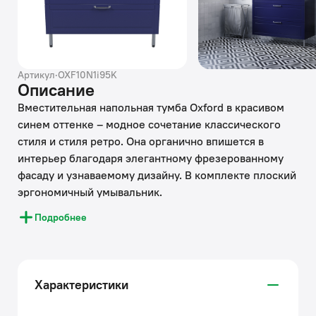
Артикул
·
OXF10N1i95K
Описание
Вместительная напольная тумба Oxford в красивом
синем оттенке – модное сочетание классического
стиля и стиля ретро. Она органично впишется в
интерьер благодаря элегантному фрезерованному
фасаду и узнаваемому дизайну. В комплекте плоский
эргономичный умывальник.
Подробнее
• Два просторных выдвижных ящика закрываются
плавно и бесшумно благодаря скрытым
направляющим с доводчиками немецкого
производства. Ограничитель под сифон в верхнем
Характеристики
ящике позволяет эффективнее использовать его
пространство.