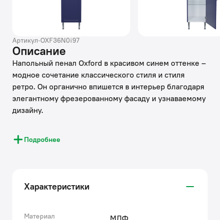
Артикул
·
OXF36N0i97
Описание
Напольный пенал Oxford в красивом синем оттенке –
модное сочетание классического стиля и стиля
ретро. Он органично впишется в интерьер благодаря
элегантному фрезерованному фасаду и узнаваемому
дизайну.
• Удобный выдвижной ящик создает дополнительное
Подробнее
пространство для хранения нужных мелочей.
• Стеклянные полки надежно фиксируются
специальным механизмом, что предотвращает риск
их случайного повреждения.
Характеристики
• Хромированные ножки и ручки дополняют цвет
фасада и сочетаются с дизайном одноименных
смесителей IDDIS® и смесителей в стиле ретро.
Материал
МДФ