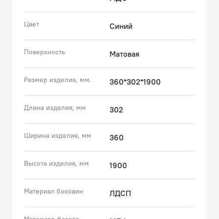
Несложно подобрать все необходимое для создания
гармоничного интерьера.
Цвет
Синий
• Поверхность фасадов бархатистая, приятная на
ощупь. Это ощущение создает полуматовая
Поверхность
Матовая
полимерная эмаль с эффектом soft touch.
• Фурнитура рассчитана на 30 000 открываний – это
более 10 лет исправной работы.
Размер изделия, мм.
360*302*1900
Гарантия на мебель IDDIS® – 3 года.
Длина изделия, мм
302
(с) Авторский текст, август 2023 г.
Ширина изделия, мм
360
Высота изделия, мм
1900
Материал боковин
ЛДСП