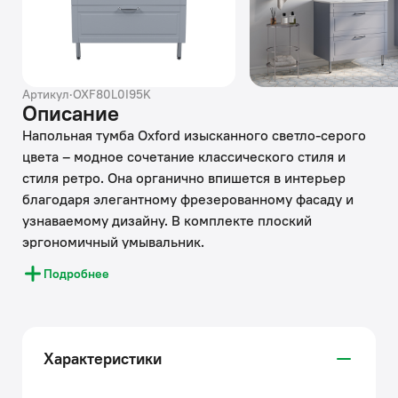
Артикул
·
OXF80L0I95K
Описание
Напольная тумба Oxford изысканного светло-серого
цвета – модное сочетание классического стиля и
стиля ретро. Она органично впишется в интерьер
благодаря элегантному фрезерованному фасаду и
узнаваемому дизайну. В комплекте плоский
эргономичный умывальник.
Подробнее
• Два просторных выдвижных ящика закрываются
плавно и бесшумно благодаря высококачественным
скрытым направляющим с доводчиками немецкого
производства.
Характеристики
• Хромированные ножки и ручки дополняют цвет
фасада и сочетаются с дизайном одноименных