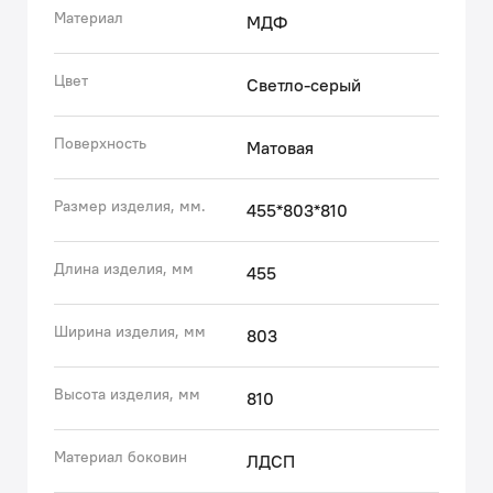
смесителей IDDIS® и смесителей в стиле ретро.
Материал
МДФ
Несложно подобрать все необходимое для создания
гармоничного интерьера.
Цвет
Светло-серый
• Поверхность фасадов бархатистая, приятная на
ощупь. Это ощущение создает полуматовая
Поверхность
Матовая
полимерная эмаль с эффектом soft touch.
• Фурнитура рассчитана на 30 000 открываний – это
более 10 лет исправной работы.
Размер изделия, мм.
455*803*810
Гарантия на мебель IDDIS® – 3 года.
Длина изделия, мм
455
(с) Авторский текст, август 2023 г.
Ширина изделия, мм
803
Высота изделия, мм
810
Материал боковин
ЛДСП