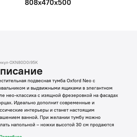
808х470х500
икул
·
OXN80D0i95K
писание
стительная подвесная тумба Oxford Neo с
вальником и выдвижными ящиками в элегантном
ле нео-классика с изящной фрезеровкой на фасадах
орцах. Идеально дополнит современные и
ссические интерьеры и станет настоящим
ашением ванной. При желании тумбу можно
лать напольной – ножки высотой 30 см продаются
ельно в трёх цветах (белый, чёрный и светлый бук).
Подробнее