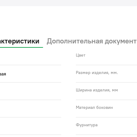
удо
Сиф
Гар
актеристики
Дополнительная документ
лет
Цвет
(с)
Размер изделия, мм.
вая
Ширина изделия, мм
Материал боковин
Фурнитура