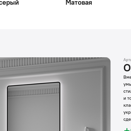
серый
Матовая
Арт
О
Вме
умы
сти
и т
кла
укр
сде
отд