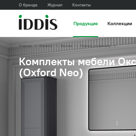
О бренде
Журнал
Контакты
Продукция
Коллекции
Главная
Каталог
Ванная
Мебель и зеркала
Комплект
Комплекты мебели Ок
(Oxford Neo)