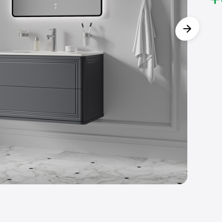
Мат
тём
для
вла
над
Кер
бол
для
Два
мон
отк
Сов
ящи
В к