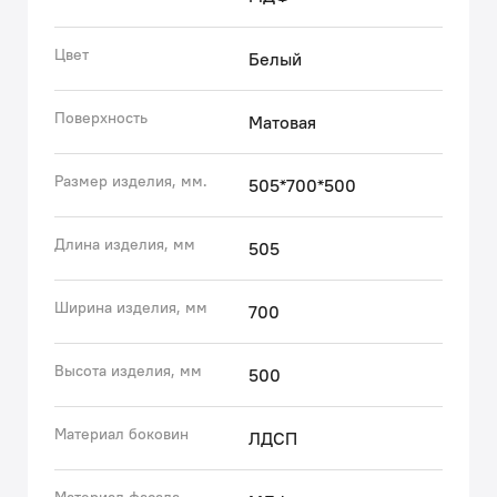
практично.
• Многослойное покрытие матовой эмалью,
Цвет
Белый
предназначенной для использования в помещениях с
высокой влажностью, позволит сохранить
Поверхность
Матовая
первоначальный вид мебели надолго (при должном
уходе).
• Надежная фурнитура Hettich рассчитана на 30 000
Размер изделия, мм.
505*700*500
открываний – это более 10 лет исправной работы.
Длина изделия, мм
505
Гарантия на мебель IDDIS® – 3 года.
Ширина изделия, мм
(с) Авторский текст, декабрь 2023 г.
700
Высота изделия, мм
500
Материал боковин
ЛДСП