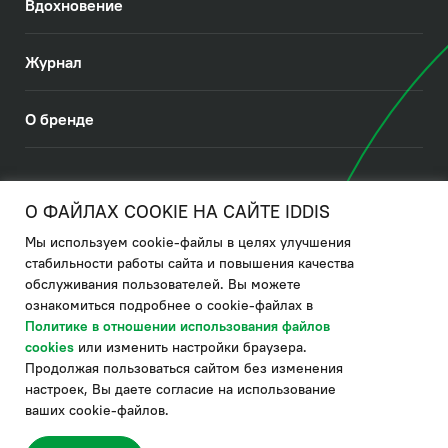
Вдохновение
Журнал
О бренде
© 2026. IDDIS
О ФАЙЛАХ COOKIE НА САЙТЕ IDDIS
Мы используем cookie-файлы в целях улучшения
Политика в отношении использования файлов cookies
стабильности работы сайта и повышения качества
обслуживания пользователей. Вы можете
Политика обработки ПДн
ознакомиться подробнее о cookie-файлах в
Политика в области управления цепочкой поставки
Политике в отношении использования файлов
cookies
или изменить настройки браузера.
по системе "НСЛС"
Продолжая пользоваться сайтом без изменения
Производитель оставляет за собой право в любой момент
настроек, Вы даете согласие на использование
вносить изменения в комплектацию, дизайн и характеристики
товара, не ухудшающие его качество.
ваших cookie-файлов.
®
Актуальная информация о продукции IDDIS
– на сайте бренда
www.iddis.ru.