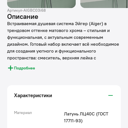
Артикул
·
AIGBC03i68
Описание
Встраиваемая душевая система Эйгер (Aiger) в
трендовом оттенке матового хрома – стильная и
функциональная, с актуальным современным
дизайном. Готовый набор включает всё необходимое
для создания уютного и функционального
пространства: смеситель, верхняя лейка с
кронштейном для тропического душа, большая
Подробнее
ручная лейка с 4 режимами, излив, душевой шланг
1,5 м и выход для подключения шланга с держателем
для лейки.
Характеристики
• За счёт скрытого монтажа и отсутствия
выступающих элементов набор экономит
пространство и упрощает уборку.
Материал
Латунь ЛЦ40C (ГОСТ
• Подключение с помощью любых труб, диаметр
17711-93)
входных отверстий – ½ дюйма.