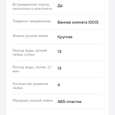
технологии Юникор (UniCore), благодаря чему у вас
Встраиваемый корпус
Да
есть возможность сменить её цвет и дизайн без
смесителя в комплекте
демонтажа латунного корпуса – за счёт сменного
комплекта внешних элементов душевой системы.
Товарное направление
Ванная комната IDDIS
Выбор возможен только среди комплектов без
излива.
Форма ручной лейки
Круглая
Гарантия на смесители IDDIS® – 10 лет, на душевые
аксессуары – 3 года.
Расход воды, ручная
13
лейка, л/мин
(с) Авторский текст, март 2026 г.
Расход воды, излив, л/
13
мин
Количество режимов
4
лейки
Материал ручной лейки
ABS-пластик