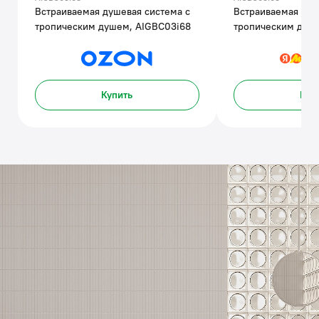
Встраиваемая душевая система с
Встраиваемая душ
тропическим душем, AIGBC03i68
тропическим душ
Купить
Куп