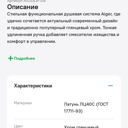
Артикул
·
AIGSB3Fi06
Описание
Стильная функциональная душевая система Aiger, где
удачно сочетается актуальный современный дизайн
и традиционно популярный глянцевый хром. Тонкая
удлиненная ручка добавляет смесителю изящества и
комфорт в управлении.
• Штанга верхнего душа регулируется по высоте 113-
Подробнее
145 см в момент установки смесителя, что позволяет
в дальнейшем с комфортом принимать душ всей
семье.
• Поток воды переключается поворотным
Характеристики
керамическим дивертором на стойке – он повторяет
дизайн ручки, выглядит стильно и элегантно.
• Излив удлиненной формы в общем стиле
Материал
Латунь ЛЦ40C (ГОСТ
смесителя, можно повернуть параллельно стене.
17711-93)
Скрытый силиконовый аэратор добавляет эстетики и
легко чистится от извести и загрязнений.
Цвет
Хром глянцевый