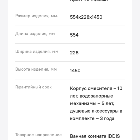
• В комплекте гибкий шланг из ПВХ 1,5 м, верхняя
(d=228 мм) и ручная (3 режима, d=116 мм) лейки из
Размер изделия, мм.
554х228х1450
коллекции Optima Home в тон смесителю.
• Покрытие устойчиво к коррозии, появлению
царапин, сколов и потускнению. На протяжении
Длина изделия, мм
554
многих лет будет выглядеть как новое.
Ширина изделия, мм
228
Гарантия на смесители IDDIS® – 10 лет, на душевые
аксессуары – 3 года.
Высота изделия, мм
1450
(с) Авторский текст, ноябрь 2023 г.
Гарантийный срок
Корпус смесителя – 10
лет, водозапорные
механизмы – 5 лет,
душевые аксессуары в
комплекте – 3 года
Товарное направление
Ванная комната IDDIS