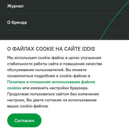
Журнал
О бренде
© 2026. IDDIS
О ФАЙЛАХ COOKIE НА САЙТЕ IDDIS
Мы используем cookie-файлы в целях улучшения
Политика в отношении использования файлов cookies
стабильности работы сайта и повышения качества
обслуживания пользователей. Вы можете
Политика обработки ПДн
ознакомиться подробнее о cookie-файлах в
Политика в области управления цепочкой поставки
Политике в отношении использования файлов
cookies
или изменить настройки браузера.
по системе "НСЛС"
Продолжая пользоваться сайтом без изменения
Производитель оставляет за собой право в любой момент
настроек, Вы даете согласие на использование
вносить изменения в комплектацию, дизайн и характеристики
товара, не ухудшающие его качество.
ваших cookie-файлов.
®
Актуальная информация о продукции IDDIS
– на сайте бренда
www.iddis.ru.
Согласен