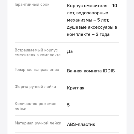
Гарантийный срок
Корпус смесителя – 10
• Покрытие устойчиво к коррозии, появлению
лет, водозапорные
царапин, сколов и потускнению (при должном
механизмы – 5 лет,
уходе). На протяжении многих лет будет выглядеть
душевые аксессуары в
как новое.
комплекте – 3 года
Гарантия на смеситель IDDIS® – 10 лет, на душевые
аксессуары – 3 года.
Встраиваемый корпус
Да
смесителя в комплекте
(с) Авторский текст, янва
Товарное направление
Ванная комната IDDIS
Форма ручной лейки
Круглая
Количество режимов
5
лейки
Материал ручной лейки
ABS-пластик