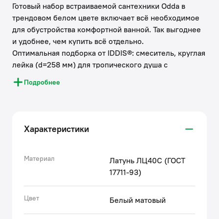
Готовый набор встраиваемой сантехники Odda в
трендовом белом цвете включает всё необходимое
для обустройства комфортной ванной. Так выгоднее
и удобнее, чем купить всё отдельно.
Оптимальная подборка от IDDIS®: смеситель, круглая
лейка (d=258 мм) для тропического душа с
кронштейном, ручная лейка (d=120 мм) с 5
Подробнее
режимами, душевой шланг 1,5 м, излив 203 мм,
выход для шланга с держателем.
• Скрытый монтаж без выступающих элементов
Характеристики
экономит пространство и упрощает уборку.
Подключение с помощью любых труб, диаметр
входных отверстий – ½”.
Материал
Латунь ЛЦ40C (ГОСТ
• Смеситель прослужит долго благодаря надежному
17711-93)
корпусу из прочной латуни, стойкому к коррозии,
резким изменениям давления и перепадам t воды.
Цвет
Белый матовый
• Тропический душ создает эффект настоящего спа и
обеспечивает максимум удовольствия и комфорта.