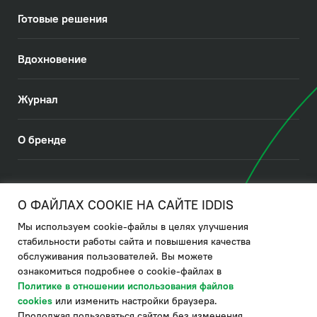
Готовые решения
Вдохновение
Журнал
О бренде
© 2026. IDDIS
О ФАЙЛАХ COOKIE НА САЙТЕ IDDIS
Мы используем cookie-файлы в целях улучшения
Политика в отношении использования файлов cookies
стабильности работы сайта и повышения качества
обслуживания пользователей. Вы можете
Политика обработки ПДн
ознакомиться подробнее о cookie-файлах в
Политика в области управления цепочкой поставки
Политике в отношении использования файлов
cookies
или изменить настройки браузера.
по системе "НСЛС"
Продолжая пользоваться сайтом без изменения