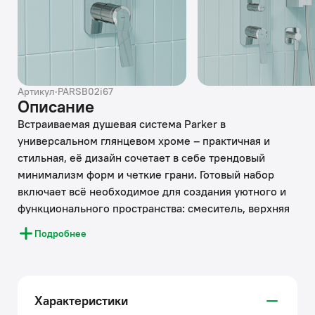
Артикул
·
PARSB02i67
Описание
Встраиваемая душевая система Parker в
универсальном глянцевом хроме – практичная и
стильная, её дизайн сочетает в себе трендовый
минимализм форм и четкие грани. Готовый набор
включает всё необходимое для создания уютного и
функционального пространства: смеситель, верхняя
лейка с кронштейном для тропического душа,
Подробнее
большая ручная лейка с 3 режимами, душевой шланг
1,5 м и выход для подключения шланга с держателем
для лейки.
Характеристики
За счёт скрытого монтажа и отсутствия выступающих