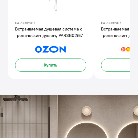
PARSB02i67
PARSB02i67
Встраиваемая душевая система с
Встраиваемая душ
тропическим душем, PARSB02i67
тропическим душ
Купить
Куп