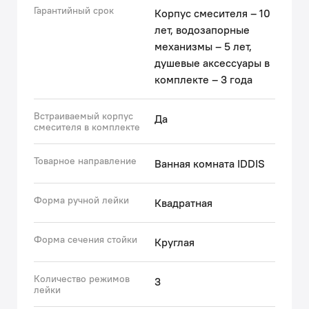
многих лет будет выглядеть как новое.
Гарантийный срок
Корпус смесителя – 10
лет, водозапорные
Рекомендуем снимать внешние элементы изделия во
механизмы – 5 лет,
время монтажа плитки.
душевые аксессуары в
комплекте – 3 года
Душевая система произведена по инновационной
технологии UniCore, благодаря чему у вас есть
возможность сменить её цвет и дизайн без
Встраиваемый корпус
Да
смесителя в комплекте
демонтажа латунного корпуса – за счёт сменного
комплекта внешних элементов душевой системы.
Товарное направление
Ванная комната IDDIS
Выбор возможен только среди комплектов без
излива.
Форма ручной лейки
Квадратная
Гарантия на смесители IDDIS® – 10 лет, на душевые
аксессуары – 3 года.
Форма сечения стойки
Круглая
(с) Авторский текст, сентябрь 2025 г.
Количество режимов
3
лейки