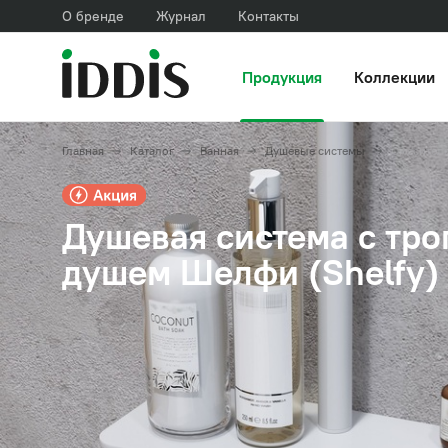
О бренде
Журнал
Контакты
Продукция
Коллекции
Главная
Каталог
Ванная
Душевые системы
Смеситель
Душевая система с тр
душем Шелфи (Shelfy)