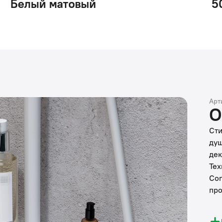
Белый матовый
5
Арт
О
Сти
душ
дек
Тех
Con
про
• О