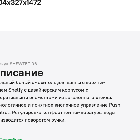
04x327x1472
икул
·
SHEWTBTi06
писание
льный белый смеситель для ванны с верхним
ем Shelfy с дизайнерским корпусом с
оративными элементами из закаленного стекла.
нологичное и понятное кнопочное управление Push
trol. Регулировка комфортной температуры воды
изводится поворотом ручки.
птимальный напор воды: 14 л/мин. из излива, 16 л/
Подробнее