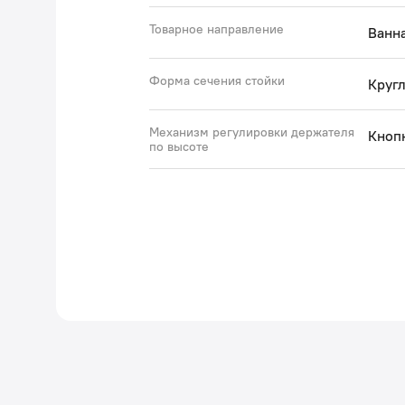
Товарное направление
Ванна
Форма сечения стойки
Кругл
Механизм регулировки держателя
Кноп
по высоте