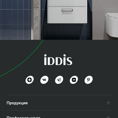
коллекция
Оптима Хоум (Optima
Home)
Польза и функциональность
Посмотреть всё
Продукция
Профессионалам