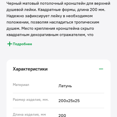
Черный матовый потолочный кронштейн для верхней
душевой лейки. Квадратные формы, длина 200 мм.
Надежно зафиксирует лейку в необходимом
положении, позволяя насладиться тропическим
душем. Место крепления кронштейна скрыто
квадратным декоративным отражателем, что
обеспечивает привлекательный внешний вид всей
Подробнее
конструкции.
• Будет сочетаться с любыми матовыми черными
верхними лейками IDDIS®, а также с лейками других
производителей с подключением G 1/2.
Характеристики
• Кронштейн прослужит долго благодаря надежному
корпусу из прочной латуни, стойкому к коррозии.
• Цветное покрытие устойчиво к появлению царапин
Материал
Латунь
и выцветанию (при должном уходе). На протяжении
многих лет оно будет выглядеть как новое.
Размер изделия, мм.
200х25х25
Гарантия на душевые аксессуары IDDIS® – 3 года.
Длина изделия, мм
200