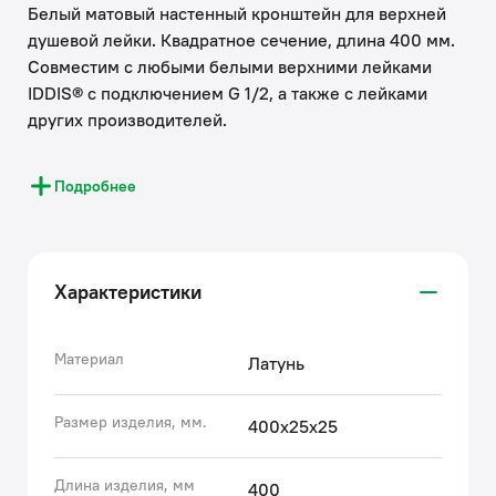
Белый матовый настенный кронштейн для верхней
душевой лейки. Квадратное сечение, длина 400 мм.
Совместим с любыми белыми верхними лейками
IDDIS® с подключением G 1/2, а также с лейками
других производителей.
• Надежно зафиксирует лейку в необходимом
Подробнее
положении, позволяя насладиться тропическим
душем. Место крепления кронштейна скрыто
квадратным декоративным отражателем, что
обеспечивает привлекательный внешний вид всей
Характеристики
конструкции.
• Кронштейн прослужит долго благодаря корпусу из
прочной латуни, стойкой к коррозии, резким
Материал
Латунь
изменениям давления и перепадам температуры
воды.
Размер изделия, мм.
400х25х25
• Цветное покрытие устойчиво к появлению царапин
и выцветанию (при должном уходе). На протяжении
Длина изделия, мм
400
многих лет оно будет выглядеть как новое.