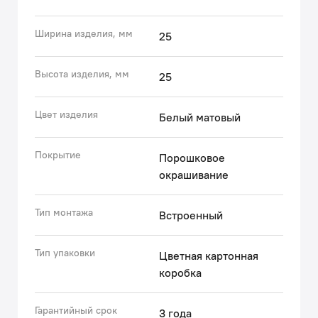
Гарантия на душевые аксессуары IDDIS® – 3 года.
Ширина изделия, мм
25
(с) Авторский текст, август 2023 г.
Высота изделия, мм
25
Цвет изделия
Белый матовый
Покрытие
Порошковое
окрашивание
Тип монтажа
Встроенный
Тип упаковки
Цветная картонная
коробка
Гарантийный срок
3 года