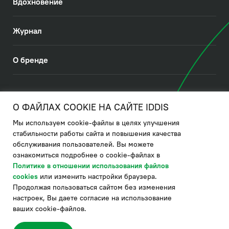
Вдохновение
Журнал
О бренде
© 2026. IDDIS
О ФАЙЛАХ COOKIE НА САЙТЕ IDDIS
Мы используем cookie-файлы в целях улучшения
Политика в отношении использования файлов cookies
стабильности работы сайта и повышения качества
обслуживания пользователей. Вы можете
Политика обработки ПДн
ознакомиться подробнее о cookie-файлах в
Политика в области управления цепочкой поставки
Политике в отношении использования файлов
cookies
или изменить настройки браузера.
по системе "НСЛС"
Продолжая пользоваться сайтом без изменения
Производитель оставляет за собой право в любой момент
настроек, Вы даете согласие на использование
вносить изменения в комплектацию, дизайн и характеристики
товара, не ухудшающие его качество.
ваших cookie-файлов.
®
Актуальная информация о продукции IDDIS
– на сайте бренда
www.iddis.ru.