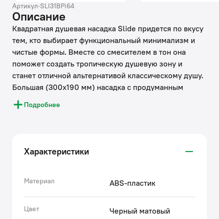
Артикул
·
SLI31BPi64
Описание
Квадратная душевая насадка Slide придется по вкусу
тем, кто выбирает функциональный минимализм и
чистые формы. Вместе со смесителем в тон она
поможет создать тропическую душевую зону и
станет отличной альтернативой классическому душу.
Большая (300х190 мм) насадка с продуманным
строением форсунок обеспечит комфортный напор
Подробнее
даже при минимальном давлении воды, шарнирное
крепление – позволит удобно отрегулировать ее
положение.
• Насадка может быть установлена как во
Характеристики
встраиваемые, так и в навесные душевые системы с
помощью кронштейна в тон (например, кронштейна
IDDIS® арт. 001BB35i61).
Материал
ABS-пластик
• Матовое покрытие насадки IDDIS® выполнено
надежным методом электрофореза, благодаря чему
Цвет
Черный матовый
аксессуар прослужит дольше во влажном