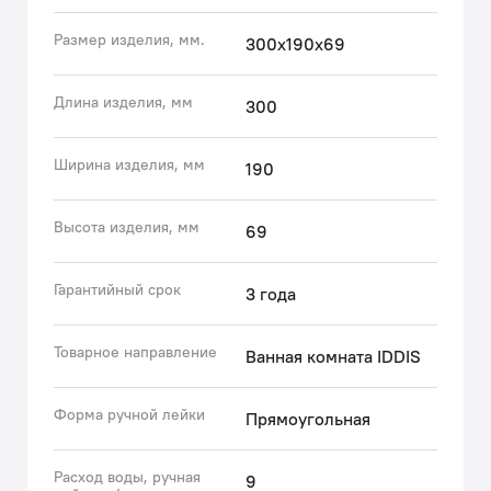
помещении ванной комнаты.
Размер изделия, мм.
300х190х69
• За насадкой IDDIS® ухаживать очень просто:
силиконовые форсунки долго не желтеют и
мгновенно очищаются от загрязнений и известкового
Длина изделия, мм
300
налета – достаточно провести по ним пальцем.
• Гарантия на душевую насадку IDDIS® – 3 года.
Ширина изделия, мм
190
(с) Авторский текст, август 2022 г.
Высота изделия, мм
69
Гарантийный срок
3 года
Товарное направление
Ванная комната IDDIS
Форма ручной лейки
Прямоугольная
Расход воды, ручная
9