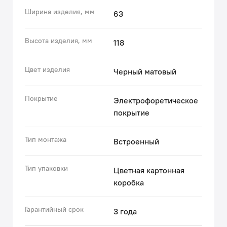
Гарантия на душевые аксессуары IDDIS® – 3 года.
Ширина изделия, мм
63
(с) Авторский текст, октябрь 2023 г.
Высота изделия, мм
118
Цвет изделия
Черный матовый
Покрытие
Электрофоретическое
покрытие
Тип монтажа
Встроенный
Тип упаковки
Цветная картонная
коробка
Гарантийный срок
3 года