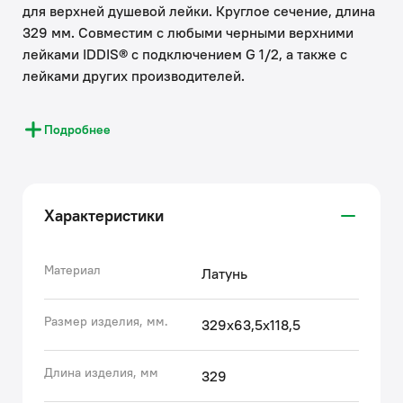
для верхней душевой лейки. Круглое сечение, длина
329 мм. Совместим с любыми черными верхними
лейками IDDIS® с подключением G 1/2, а также с
лейками других производителей.
• Надежно зафиксирует лейку в необходимом
Подробнее
положении, позволяя насладиться тропическим
душем. Место крепления кронштейна скрыто
квадратным декоративным отражателем, что
обеспечивает привлекательный внешний вид всей
Характеристики
конструкции.
• Кронштейн прослужит долго благодаря корпусу из
прочной латуни, стойкой к коррозии, резким
Материал
Латунь
изменениям давления и перепадам температуры
воды.
Размер изделия, мм.
329x63,5x118,5
• Цветное покрытие устойчиво к появлению царапин
и выцветанию (при должном уходе). На протяжении
Длина изделия, мм
329
многих лет оно будет выглядеть как новое.