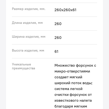
загрязнений и известкового налета – достаточно
Размер изделия, мм.
260х260х61
провести по ним пальцем.
• Удобная регулировка положения аксессуара под
нужным углом за счет шарнирного крепления.
Длина изделия, мм
260
• Гарантия на душевые аксессуары IDDIS® – 3 года.
(с) Авторский текст, август 2021 г.
Ширина изделия, мм
260
Высота изделия, мм
61
Уникальные
Множество форсунок с
преимущества
микро-отверстиями
создает мягкий
широкий поток воды;
система легкой
очистки форсунок от
известкового налета
благодаря мягким