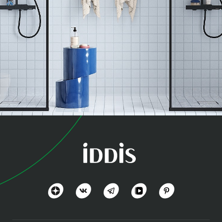
коллекция
СпаХоум (SpaHome)
Красота и расслабление
Посмотреть всё