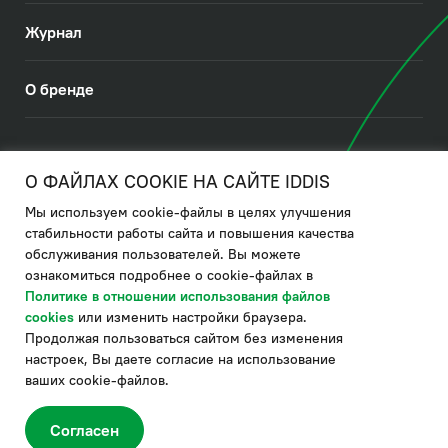
Журнал
О бренде
© 2026. IDDIS
О ФАЙЛАХ COOKIE НА САЙТЕ IDDIS
Мы используем cookie-файлы в целях улучшения
Политика в отношении использования файлов cookies
стабильности работы сайта и повышения качества
обслуживания пользователей. Вы можете
Политика обработки ПДн
ознакомиться подробнее о cookie-файлах в
Политика в области управления цепочкой поставки
Политике в отношении использования файлов
cookies
или изменить настройки браузера.
по системе "НСЛС"
Продолжая пользоваться сайтом без изменения
Производитель оставляет за собой право в любой момент
настроек, Вы даете согласие на использование
вносить изменения в комплектацию, дизайн и характеристики
товара, не ухудшающие его качество.
ваших cookie-файлов.
®
Актуальная информация о продукции IDDIS
– на сайте бренда
www.iddis.ru.
Согласен