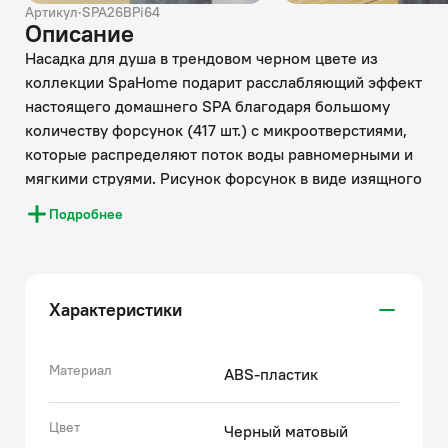
Артикул
·
SPA26BPi64
Описание
Насадка для душа в трендовом черном цвете из
коллекции SpaHome подарит расслабляющий эффект
настоящего домашнего SPA благодаря большому
количеству форсунок (417 шт.) с микроотверстиями,
которые распределяют поток воды равномерными и
мягкими струями. Рисунок форсунок в виде изящного
цветка лотоса является настоящим украшением
Подробнее
коллекции SpaHome. Душевая насадка подойдет к
любому кронштейну для лейки в матовом черном
цвете, например, к кронштейну IDDIS® (артикул
001BB35i61).
Характеристики
• Черное покрытие душевой насадки IDDIS®
выполнено надежным методом электрофореза,
благодаря чему аксессуар прослужит дольше во
Материал
ABS-пластик
влажном помещении ванной комнаты.
• За насадкой IDDIS® ухаживать очень просто: мягкие
Цвет
Черный матовый
силиконовые форсунки мгновенно очищаются от